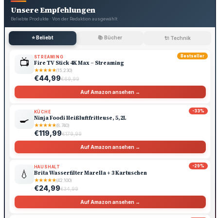
Unsere Empfehlungen
Beliebte Produkte · Von der Redaktion ausgewählt
⭐ Beliebt
📚 Bücher
🔌 Technik
Bestseller
STREAMING
📺
Fire TV Stick 4K Max – Streaming
★
★
★
★
★
(15.230)
€44,99
€69,99
Auf Amazon ansehen →
-33%
KÜCHE
🍳
Ninja Foodi Heißluftfritteuse, 5,2L
★
★
★
★
★
(8.740)
€119,99
€179,99
Auf Amazon ansehen →
-29%
HAUSHALT
💧
Brita Wasserfilter Marella + 3 Kartuschen
★
★
★
★
★
(42.100)
€24,99
€34,99
Auf Amazon ansehen →