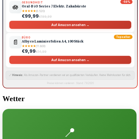
-50%
GESUNDHEIT
🪷
Oral-B iO Series 7 Elektr. Zahnbürste
★
★
★
★
★
(6.520)
€99,99
€199,99
Auf Amazon ansehen →
Topseller
BÜRO
📄
Albyco Laminierfolien A4, 100 Stück
★
★
★
★
★
(11.800)
€9,99
€14,99
Auf Amazon ansehen →
🔗
Hinweis:
Als Amazon-Partner verdienen wir an qualifizierten Verkäufen. Keine Mehrkosten für dich.
Preise können variieren · Stand: 7.8.2026
Wetter
📍