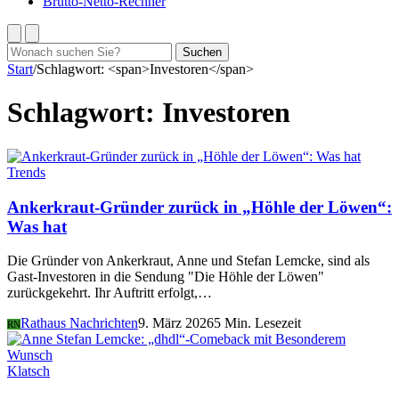
Brutto-Netto-Rechner
Suchen
Suchen
nach:
Start
/
Schlagwort: <span>Investoren</span>
Schlagwort:
Investoren
Trends
Ankerkraut-Gründer zurück in „Höhle der Löwen“:
Was hat
Die Gründer von Ankerkraut, Anne und Stefan Lemcke, sind als
Gast-Investoren in die Sendung "Die Höhle der Löwen"
zurückgekehrt. Ihr Auftritt erfolgt,…
Rathaus Nachrichten
9. März 2026
5 Min. Lesezeit
RN
Klatsch