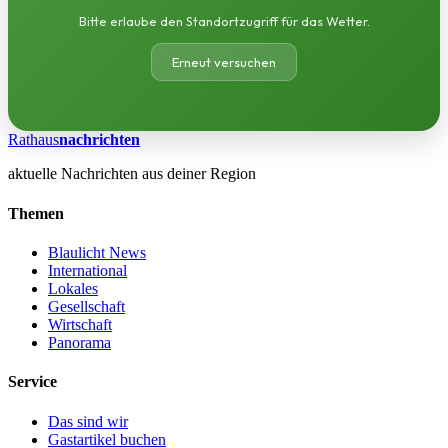
Bitte erlaube den Standortzugriff für das Wetter.
Erneut versuchen
Rathaus
nachrichten
aktuelle Nachrichten aus deiner Region
Themen
Blaulicht News
International
Lokales
Gesellschaft
Wirtschaft
Panorama
Service
Das sind wir
Gastartikel buchen