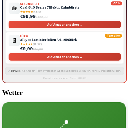
-50%
GESUNDHEIT
🪷
Oral-B iO Series 7 Elektr. Zahnbürste
★
★
★
★
★
(6.520)
€99,99
€199,99
Auf Amazon ansehen →
Topseller
BÜRO
📄
Albyco Laminierfolien A4, 100 Stück
★
★
★
★
★
(11.800)
€9,99
€14,99
Auf Amazon ansehen →
🔗
Hinweis:
Als Amazon-Partner verdienen wir an qualifizierten Verkäufen. Keine Mehrkosten für dich.
Preise können variieren · Stand: 9.8.2026
Wetter
📍