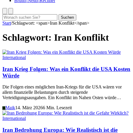
Brutto-Netto-Rechner
Suchen
Suchen
nach:
Start
/
Schlagwort: <span>Iran Konflikt</span>
Schlagwort:
Iran Konflikt
International
Iran Krieg Folgen: Was ein Konflikt die USA Kosten
Würde
Die Folgen eines möglichen Iran-Kriegs für die USA wären vor
allem finanzielle Belastungen durch steigende
Verteidigungsausgaben. Ein Konflikt im Nahen Osten würde…
Maik
14. März 2026
6 Min. Lesezeit
M
International
Iran Bedrohung Europa: Wie Realistisch ist die