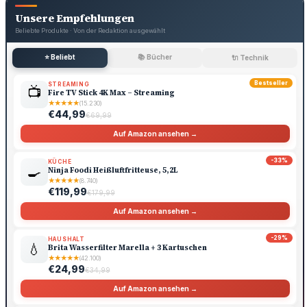
Unsere Empfehlungen
Beliebte Produkte · Von der Redaktion ausgewählt
⭐ Beliebt
📚 Bücher
🔌 Technik
Bestseller
STREAMING
📺
Fire TV Stick 4K Max – Streaming
★
★
★
★
★
(15.230)
€44,99
€69,99
Auf Amazon ansehen →
-33%
KÜCHE
🍳
Ninja Foodi Heißluftfritteuse, 5,2L
★
★
★
★
★
(8.740)
€119,99
€179,99
Auf Amazon ansehen →
-29%
HAUSHALT
💧
Brita Wasserfilter Marella + 3 Kartuschen
★
★
★
★
★
(42.100)
€24,99
€34,99
Auf Amazon ansehen →