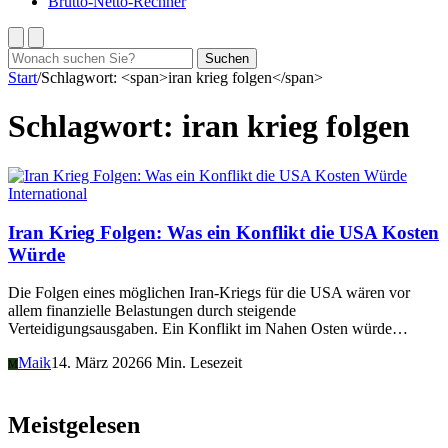
Brutto-Netto-Rechner
Suchen
Suchen
nach:
Start
/
Schlagwort: <span>iran krieg folgen</span>
Schlagwort:
iran krieg folgen
International
Iran Krieg Folgen: Was ein Konflikt die USA Kosten
Würde
Die Folgen eines möglichen Iran-Kriegs für die USA wären vor
allem finanzielle Belastungen durch steigende
Verteidigungsausgaben. Ein Konflikt im Nahen Osten würde…
Maik
14. März 2026
6 Min. Lesezeit
M
Meistgelesen