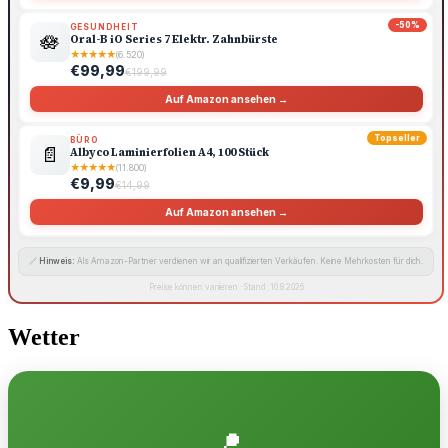
-50%
GESUNDHEIT
🪷
Oral-B iO Series 7 Elektr. Zahnbürste
★
★
★
★
★
(6.520)
€99,99
€199,99
Auf Amazon ansehen →
Topseller
BÜRO
📄
Albyco Laminierfolien A4, 100 Stück
★
★
★
★
★
(11.800)
€9,99
€14,99
Auf Amazon ansehen →
🔗
Hinweis:
Als Amazon-Partner verdienen wir an qualifizierten Verkäufen. Keine Mehrkosten für dich.
Preise können variieren · Stand: 10.8.2026
Wetter
📍