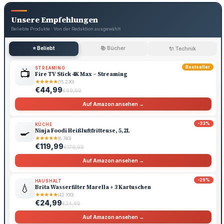
Unsere Empfehlungen
Beliebte Produkte · Von der Redaktion ausgewählt
⭐ Beliebt
📚 Bücher
🔌 Technik
Bestseller
STREAMING
📺
Fire TV Stick 4K Max – Streaming
★
★
★
★
★
(15.230)
€44,99
€69,99
Auf Amazon ansehen →
-33%
KÜCHE
🍳
Ninja Foodi Heißluftfritteuse, 5,2L
★
★
★
★
★
(8.740)
€119,99
€179,99
Auf Amazon ansehen →
-29%
HAUSHALT
💧
Brita Wasserfilter Marella + 3 Kartuschen
★
★
★
★
★
(42.100)
€24,99
€34,99
Auf Amazon ansehen →