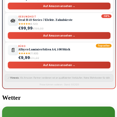
Auf Amazon ansehen →
-50%
GESUNDHEIT
🪷
Oral-B iO Series 7 Elektr. Zahnbürste
★
★
★
★
★
(6.520)
€99,99
€199,99
Auf Amazon ansehen →
Topseller
BÜRO
📄
Albyco Laminierfolien A4, 100 Stück
★
★
★
★
★
(11.800)
€9,99
€14,99
Auf Amazon ansehen →
🔗
Hinweis:
Als Amazon-Partner verdienen wir an qualifizierten Verkäufen. Keine Mehrkosten für dich.
Preise können variieren · Stand: 9.8.2026
Wetter