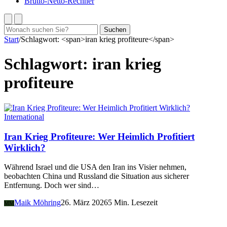
Brutto-Netto-Rechner
Suchen
Suchen
nach:
Start
/
Schlagwort: <span>iran krieg profiteure</span>
Schlagwort:
iran krieg
profiteure
International
Iran Krieg Profiteure: Wer Heimlich Profitiert
Wirklich?
Während Israel und die USA den Iran ins Visier nehmen,
beobachten China und Russland die Situation aus sicherer
Entfernung. Doch wer sind…
Maik Möhring
26. März 2026
5 Min. Lesezeit
MM