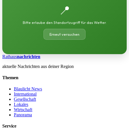
📍
Bitte erlaube den Standortzugriff für das Wetter.
Erneut versuchen
Rathaus
nachrichten
aktuelle Nachrichten aus deiner Region
Themen
Blaulicht News
International
Gesellschaft
Lokales
Wirtschaft
Panorama
Service