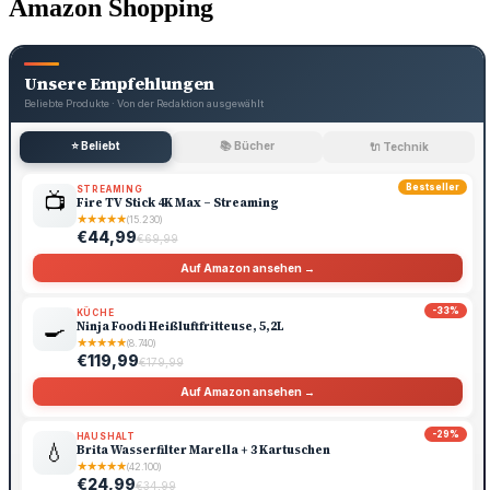
Amazon Shopping
Unsere Empfehlungen
Beliebte Produkte · Von der Redaktion ausgewählt
⭐ Beliebt
📚 Bücher
🔌 Technik
Bestseller
STREAMING
📺
Fire TV Stick 4K Max – Streaming
★
★
★
★
★
(15.230)
€44,99
€69,99
Auf Amazon ansehen →
-33%
KÜCHE
🍳
Ninja Foodi Heißluftfritteuse, 5,2L
★
★
★
★
★
(8.740)
€119,99
€179,99
Auf Amazon ansehen →
-29%
HAUSHALT
💧
Brita Wasserfilter Marella + 3 Kartuschen
★
★
★
★
★
(42.100)
€24,99
€34,99