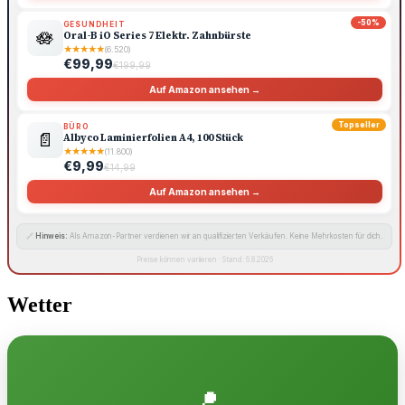
-50%
GESUNDHEIT
🪷
Oral-B iO Series 7 Elektr. Zahnbürste
★
★
★
★
★
(6.520)
€99,99
€199,99
Auf Amazon ansehen →
Topseller
BÜRO
📄
Albyco Laminierfolien A4, 100 Stück
★
★
★
★
★
(11.800)
€9,99
€14,99
Auf Amazon ansehen →
🔗
Hinweis:
Als Amazon-Partner verdienen wir an qualifizierten Verkäufen. Keine Mehrkosten für dich.
Preise können variieren · Stand: 6.8.2026
Wetter
📍