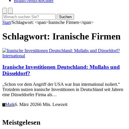
Brutto-Netto-Rechner
Suchen
Suchen
nach:
Start
/
Schlagwort: <span>Iranische Firmen</span>
Schlagwort:
Iranische Firmen
International
Iranische Investitionen Deutschland: Mullahs und
Düsseldorf?
„Schon vor dem Angriff der USA war Iran international isoliert.“
Trotzdem nutzen iranische Investitionen in Deutschland seit Jahren
eine Düsseldorfer Firma als…
Maik
6. März 2026
6 Min. Lesezeit
M
Meistgelesen