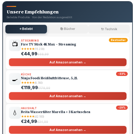
Unsere Empfehlungen
Beliebte Produkte · Von der Redaktion ausgewählt
⭐ Beliebt
📚 Bücher
🔌 Technik
Bestseller
STREAMING
📺
Fire TV Stick 4K Max – Streaming
★
★
★
★
★
(15.230)
€44,99
€69,99
Auf Amazon ansehen →
-33%
KÜCHE
🍳
Ninja Foodi Heißluftfritteuse, 5,2L
★
★
★
★
★
(8.740)
€119,99
€179,99
Auf Amazon ansehen →
-29%
HAUSHALT
💧
Brita Wasserfilter Marella + 3 Kartuschen
★
★
★
★
★
(42.100)
€24,99
€34,99
Auf Amazon ansehen →