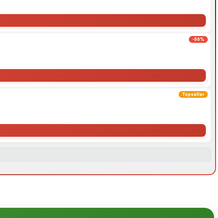
-50%
Topseller