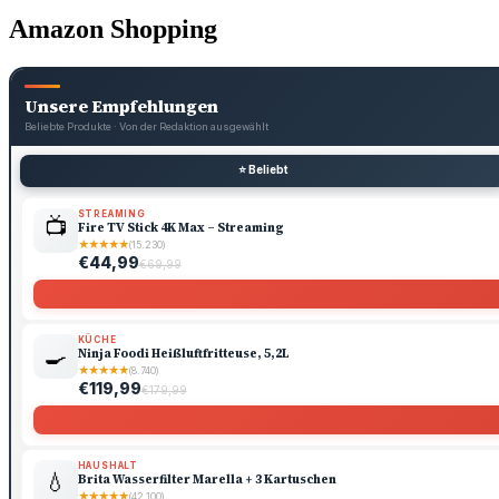
Amazon Shopping
Unsere Empfehlungen
Beliebte Produkte · Von der Redaktion ausgewählt
⭐ Beliebt
STREAMING
📺
Fire TV Stick 4K Max – Streaming
★
★
★
★
★
(15.230)
€44,99
€69,99
KÜCHE
🍳
Ninja Foodi Heißluftfritteuse, 5,2L
★
★
★
★
★
(8.740)
€119,99
€179,99
HAUSHALT
💧
Brita Wasserfilter Marella + 3 Kartuschen
★
★
★
★
★
(42.100)