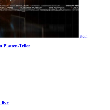
Köln
 Platten-Teller
live