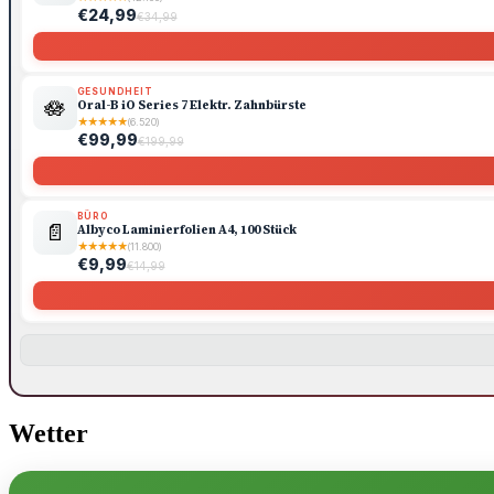
€24,99
€34,99
GESUNDHEIT
🪷
Oral-B iO Series 7 Elektr. Zahnbürste
★
★
★
★
★
(6.520)
€99,99
€199,99
BÜRO
📄
Albyco Laminierfolien A4, 100 Stück
★
★
★
★
★
(11.800)
€9,99
€14,99
Wetter