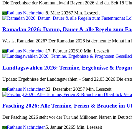
Die Ergebnisse der Kommunalwahl Bayern 2026 sind da. Seit 18 Uhr 
Rathaus Nachrichten
8. März 2026
7 Min. Lesezeit
RN
Lo
Ramadan 2026: Datum, Dauer & alle Regeln zum Fa
Was ist Ramadan 2026? Der Ramadan 2026 ist der neunte Monat im i
Rathaus Nachrichten
17. Februar 2026
10 Min. Lesezeit
RN
Gesellsc
Landtagswahlen 2026: Termine, Ergebnisse & Progn
Update: Ergebnisse der Landtagswahlen – Stand 22.03.2026 Die er
Rathaus Nachrichten
22. Dezember 2025
7 Min. Lesezeit
RN
Vera
Fasching 2026: Alle Termine, Ferien & Bräuche im Ü
Der Fasching 2026 steht vor der Tür und Millionen Narren in Deutsch
Rathaus Nachrichten
5. Januar 2026
5 Min. Lesezeit
RN