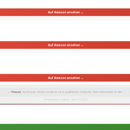
Auf Amazon ansehen →
Auf Amazon ansehen →
Auf Amazon ansehen →
🔗
Hinweis:
Als Amazon-Partner verdienen wir an qualifizierten Verkäufen. Keine Mehrkosten für dich.
Preise können variieren · Stand: 6.8.2026