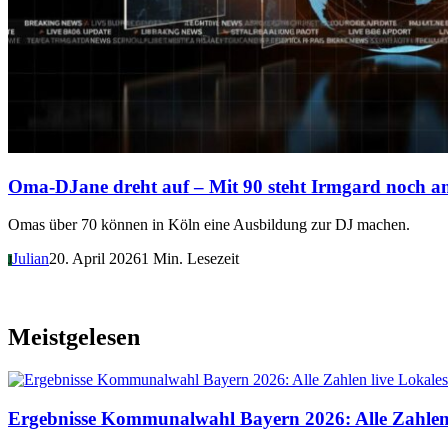
Oma-DJane dreht auf – Mit 90 steht Irmgard noch am
Omas über 70 können in Köln eine Ausbildung zur DJ machen.
Julian
20. April 2026
1 Min. Lesezeit
J
Meistgelesen
Lokales
Ergebnisse Kommunalwahl Bayern 2026: Alle Zahlen 