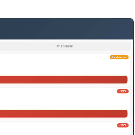
🔌 Technik
Bestseller
-33%
-29%