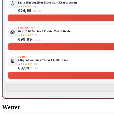
💧
Brita Wasserfilter Marella + 3 Kartuschen
★
★
★
★
★
(42.100)
€24,99
€34,99
GESUNDHEIT
🪷
Oral-B iO Series 7 Elektr. Zahnbürste
★
★
★
★
★
(6.520)
€99,99
€199,99
BÜRO
📄
Albyco Laminierfolien A4, 100 Stück
★
★
★
★
★
(11.800)
€9,99
€14,99
Wetter