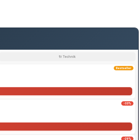
🔌 Technik
Bestseller
-33%
-29%