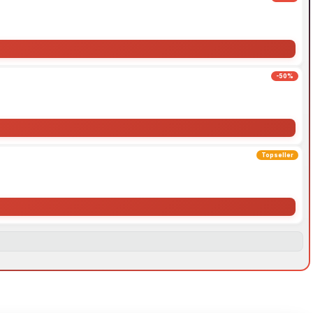
-50%
Topseller