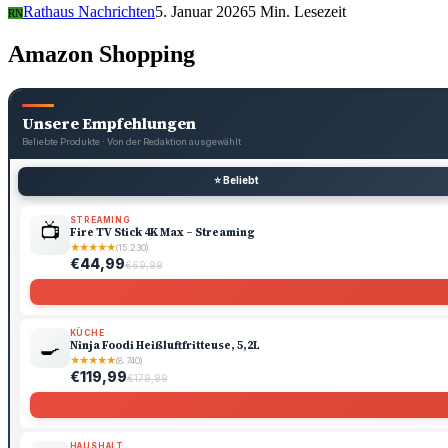
Rathaus Nachrichten
5. Januar 2026
5 Min. Lesezeit
RN
Amazon Shopping
Unsere Empfehlungen
Beliebte Produkte · Von der Redaktion ausgewählt
⭐ Beliebt
STREAMING
📺
Fire TV Stick 4K Max – Streaming
★
★
★
★
★
(15.230)
€44,99
€69,99
KÜCHE
🍳
Ninja Foodi Heißluftfritteuse, 5,2L
★
★
★
★
★
(8.740)
€119,99
€179,99
HAUSHALT