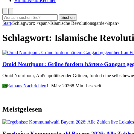
Brutto-Netto-Rechner
Suchen
Suchen
nach:
Start
/
Schlagwort: <span>Islamische Revolutionsgarde</span>
Schlagwort:
Islamische Revolut
Fi
Omid Nouripour: Grüne fordern härtere Gangart ge
Omid Nouripour, Außenpolitiker der Grünen, fordert eine selbstbewus
Rathaus Nachrichten
1. März 2026
8 Min. Lesezeit
RN
Meistgelesen
Lokales
Ergebnisse Kommunalwahl Bayern 2026: Alle Zahlen 