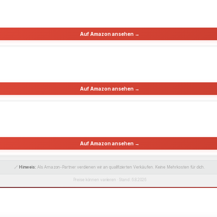
Auf Amazon ansehen →
Auf Amazon ansehen →
Auf Amazon ansehen →
🔗
Hinweis:
Als Amazon-Partner verdienen wir an qualifizierten Verkäufen. Keine Mehrkosten für dich.
Preise können variieren · Stand: 6.8.2026