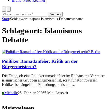
Brutto-Netto-Rechner
Suchen
Suchen
nach:
Start
/
Schlagwort: <span>Islamismus Debatte</span>
Schlagwort:
Islamismus
Debatte
Berlin
Politiker Ramadanfeier: Kritik an der
Bürgermeisterin?
Die Frage, ob eine Politiker ramadanfeier im Rathaus mit Vertretern
islamistischer Gruppen angemessen ist, sorgt für Kontroversen.
Kritiker bemängeln die Einladungspraxis und…
Michelle
25. Februar 2026
5 Min. Lesezeit
M
Meistgelesen