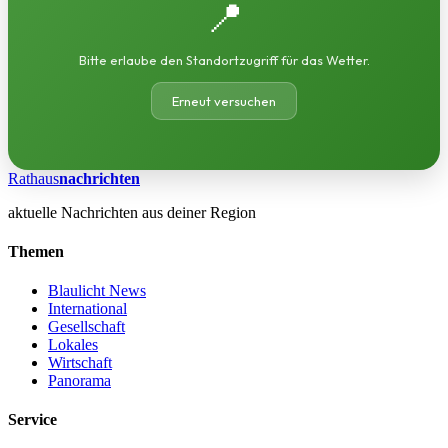
📍
Bitte erlaube den Standortzugriff für das Wetter.
Erneut versuchen
Rathaus
nachrichten
aktuelle Nachrichten aus deiner Region
Themen
Blaulicht News
International
Gesellschaft
Lokales
Wirtschaft
Panorama
Service