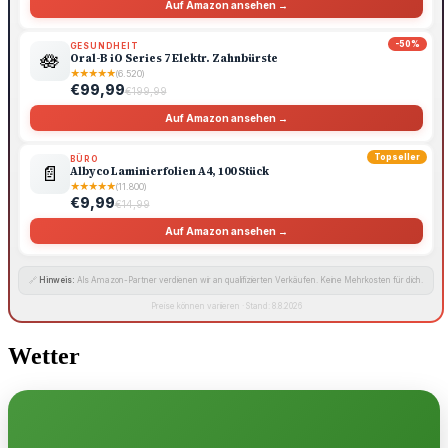
Auf Amazon ansehen →
-50%
GESUNDHEIT
🪷
Oral-B iO Series 7 Elektr. Zahnbürste
★
★
★
★
★
(6.520)
€99,99
€199,99
Auf Amazon ansehen →
Topseller
BÜRO
📄
Albyco Laminierfolien A4, 100 Stück
★
★
★
★
★
(11.800)
€9,99
€14,99
Auf Amazon ansehen →
🔗
Hinweis:
Als Amazon-Partner verdienen wir an qualifizierten Verkäufen. Keine Mehrkosten für dich.
Preise können variieren · Stand: 8.8.2026
Wetter