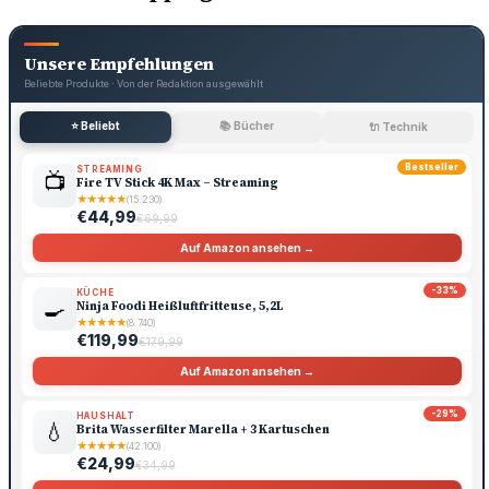
Unsere Empfehlungen
Beliebte Produkte · Von der Redaktion ausgewählt
⭐ Beliebt
📚 Bücher
🔌 Technik
Bestseller
STREAMING
📺
Fire TV Stick 4K Max – Streaming
★
★
★
★
★
(15.230)
€44,99
€69,99
Auf Amazon ansehen →
-33%
KÜCHE
🍳
Ninja Foodi Heißluftfritteuse, 5,2L
★
★
★
★
★
(8.740)
€119,99
€179,99
Auf Amazon ansehen →
-29%
HAUSHALT
💧
Brita Wasserfilter Marella + 3 Kartuschen
★
★
★
★
★
(42.100)
€24,99
€34,99