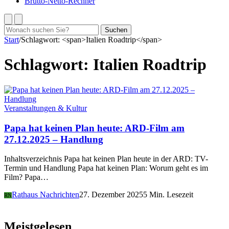
Brutto-Netto-Rechner
Suchen
Suchen
nach:
Start
/
Schlagwort: <span>Italien Roadtrip</span>
Schlagwort:
Italien Roadtrip
Veranstaltungen & Kultur
Papa hat keinen Plan heute: ARD-Film am
27.12.2025 – Handlung
Inhaltsverzeichnis Papa hat keinen Plan heute in der ARD: TV-
Termin und Handlung Papa hat keinen Plan: Worum geht es im
Film? Papa…
Rathaus Nachrichten
27. Dezember 2025
5 Min. Lesezeit
RN
Meistgelesen