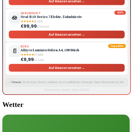
Auf Amazon ansehen →
-50%
GESUNDHEIT
🪷
Oral-B iO Series 7 Elektr. Zahnbürste
★
★
★
★
★
(6.520)
€99,99
€199,99
Auf Amazon ansehen →
Topseller
BÜRO
📄
Albyco Laminierfolien A4, 100 Stück
★
★
★
★
★
(11.800)
€9,99
€14,99
Auf Amazon ansehen →
🔗
Hinweis:
Als Amazon-Partner verdienen wir an qualifizierten Verkäufen. Keine Mehrkosten für dich.
Preise können variieren · Stand: 8.8.2026
Wetter