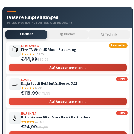
Unsere Empfehlungen
Beliebte Produkte · Von der Redaktion ausgewählt
⭐ Beliebt
📚 Bücher
🔌 Technik
Bestseller
STREAMING
📺
Fire TV Stick 4K Max – Streaming
★
★
★
★
★
(15.230)
€44,99
€69,99
Auf Amazon ansehen →
-33%
KÜCHE
🍳
Ninja Foodi Heißluftfritteuse, 5,2L
★
★
★
★
★
(8.740)
€119,99
€179,99
Auf Amazon ansehen →
-29%
HAUSHALT
💧
Brita Wasserfilter Marella + 3 Kartuschen
★
★
★
★
★
(42.100)
€24,99
€34,99