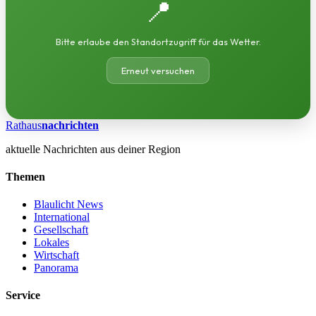
📍
Bitte erlaube den Standortzugriff für das Wetter.
Erneut versuchen
Rathaus
nachrichten
aktuelle Nachrichten aus deiner Region
Themen
Blaulicht News
International
Gesellschaft
Lokales
Wirtschaft
Panorama
Service