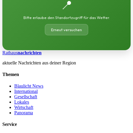
📍
Bitte erlaube den Standortzugriff für das Wetter.
Erneut versuchen
Rathaus
nachrichten
aktuelle Nachrichten aus deiner Region
Themen
Blaulicht News
International
Gesellschaft
Lokales
Wirtschaft
Panorama
Service