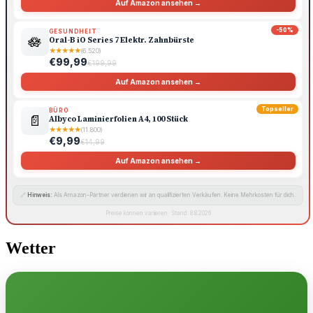
Auf Amazon ansehen →
-50%
GESUNDHEIT
🪷
Oral-B iO Series 7 Elektr. Zahnbürste
★
★
★
★
★
(6.520)
€99,99
€199,99
Auf Amazon ansehen →
Topseller
BÜRO
📄
Albyco Laminierfolien A4, 100 Stück
★
★
★
★
★
(11.800)
€9,99
€14,99
Auf Amazon ansehen →
🔗
Hinweis:
Als Amazon-Partner verdienen wir an qualifizierten Verkäufen. Keine Mehrkosten für dich.
Preise können variieren · Stand: 8.8.2026
Wetter