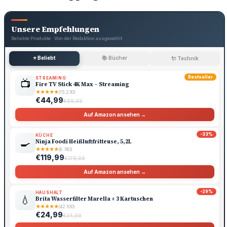
Unsere Empfehlungen
Beliebte Produkte · Von der Redaktion ausgewählt
⭐ Beliebt
📚 Bücher
🔌 Technik
Bestseller
STREAMING
📺
Fire TV Stick 4K Max – Streaming
★
★
★
★
★
(15.230)
€44,99
€69,99
Auf Amazon ansehen →
-33%
KÜCHE
🍳
Ninja Foodi Heißluftfritteuse, 5,2L
★
★
★
★
★
(8.740)
€119,99
€179,99
Auf Amazon ansehen →
-29%
HAUSHALT
💧
Brita Wasserfilter Marella + 3 Kartuschen
★
★
★
★
★
(42.100)
€24,99
€34,99