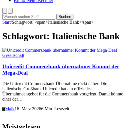
Brutto-Netto-Rechner
Suchen
Suchen
nach:
Start
/
Schlagwort: <span>Italienische Bank</span>
Schlagwort:
Italienische Bank
Gesellschaft
Unicredit Commerzbank übernahme: Kommt der
Mega-Deal
Die Unicredit Commerzbank Übernahme rückt näher: Die
italienische Großbank Unicredit hat ein offizielles
Übernahmeangebot für die Commerzbank vorgelegt. Damit könnte
einer der…
Maik
16. März 2026
6 Min. Lesezeit
M
Meistgelesen