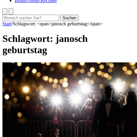
Brutto-Netto-Rechner
Suchen
Suchen
nach:
Start
/
Schlagwort: <span>janosch geburtstag</span>
Schlagwort:
janosch
geburtstag