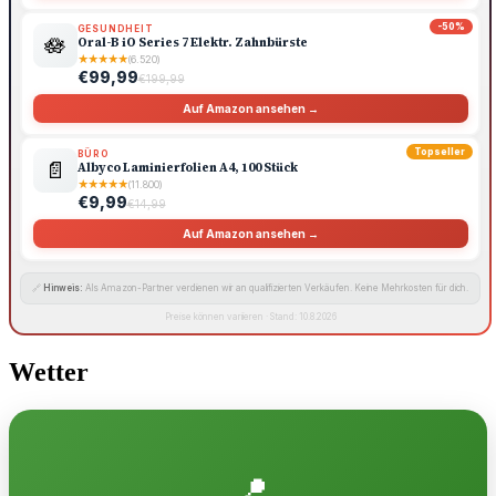
-50%
GESUNDHEIT
🪷
Oral-B iO Series 7 Elektr. Zahnbürste
★
★
★
★
★
(6.520)
€99,99
€199,99
Auf Amazon ansehen →
Topseller
BÜRO
📄
Albyco Laminierfolien A4, 100 Stück
★
★
★
★
★
(11.800)
€9,99
€14,99
Auf Amazon ansehen →
🔗
Hinweis:
Als Amazon-Partner verdienen wir an qualifizierten Verkäufen. Keine Mehrkosten für dich.
Preise können variieren · Stand: 10.8.2026
Wetter
📍