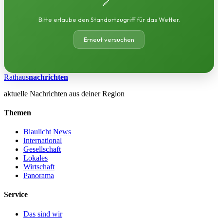
Bitte erlaube den Standortzugriff für das Wetter.
Erneut versuchen
Rathaus
nachrichten
aktuelle Nachrichten aus deiner Region
Themen
Blaulicht News
International
Gesellschaft
Lokales
Wirtschaft
Panorama
Service
Das sind wir