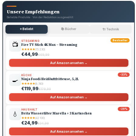
Unsere Empfehlungen
Beliebte Produkte · Von der Redaktion ausgewählt
⭐ Beliebt
📚 Bücher
🔌 Technik
Bestseller
STREAMING
📺
Fire TV Stick 4K Max – Streaming
★
★
★
★
★
(15.230)
€44,99
€69,99
Auf Amazon ansehen →
-33%
KÜCHE
🍳
Ninja Foodi Heißluftfritteuse, 5,2L
★
★
★
★
★
(8.740)
€119,99
€179,99
Auf Amazon ansehen →
-29%
HAUSHALT
💧
Brita Wasserfilter Marella + 3 Kartuschen
★
★
★
★
★
(42.100)
€24,99
€34,99
Auf Amazon ansehen →