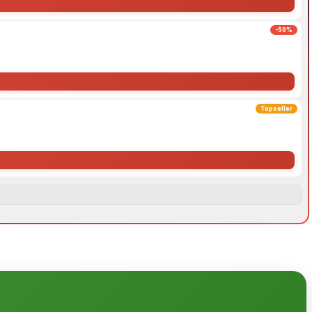
-50%
Topseller