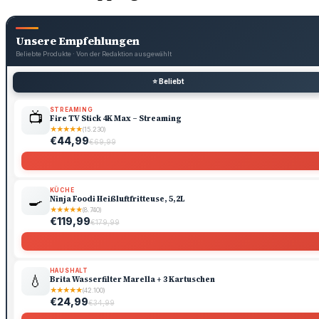
Unsere Empfehlungen
Beliebte Produkte · Von der Redaktion ausgewählt
⭐ Beliebt
STREAMING
📺
Fire TV Stick 4K Max – Streaming
★
★
★
★
★
(15.230)
€44,99
€69,99
KÜCHE
🍳
Ninja Foodi Heißluftfritteuse, 5,2L
★
★
★
★
★
(8.740)
€119,99
€179,99
HAUSHALT
💧
Brita Wasserfilter Marella + 3 Kartuschen
★
★
★
★
★
(42.100)
€24,99
€34,99