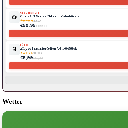
GESUNDHEIT
🪷
Oral-B iO Series 7 Elektr. Zahnbürste
★
★
★
★
★
(6.520)
€99,99
€199,99
BÜRO
📄
Albyco Laminierfolien A4, 100 Stück
★
★
★
★
★
(11.800)
€9,99
€14,99
Wetter