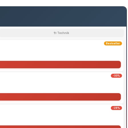
🔌 Technik
Bestseller
-33%
-29%