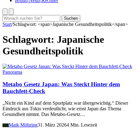
Brutto-Netto-Rechner
Suchen
Suchen
nach:
Start
/
Schlagwort: <span>Japanische Gesundheitspolitik</span>
Schlagwort:
Japanische
Gesundheitspolitik
Panorama
Metabo Gesetz Japan: Was Steckt Hinter dem
Bauchfett-Check
„Nicht ein Kind auf dem Sportplatz war übergewichtig.“ Dieser
Eindruck aus Tokio verdeutlicht, wie ernst Japan das Thema
Gesundheit nimmt. Das Metabo-Gesetz…
Maik Möhring
31. März 2026
4 Min. Lesezeit
MM