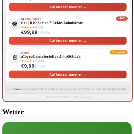
Auf Amazon ansehen →
-50%
GESUNDHEIT
🪷
Oral-B iO Series 7 Elektr. Zahnbürste
★
★
★
★
★
(6.520)
€99,99
€199,99
Auf Amazon ansehen →
Topseller
BÜRO
📄
Albyco Laminierfolien A4, 100 Stück
★
★
★
★
★
(11.800)
€9,99
€14,99
Auf Amazon ansehen →
🔗
Hinweis:
Als Amazon-Partner verdienen wir an qualifizierten Verkäufen. Keine Mehrkosten für dich.
Preise können variieren · Stand: 10.8.2026
Wetter