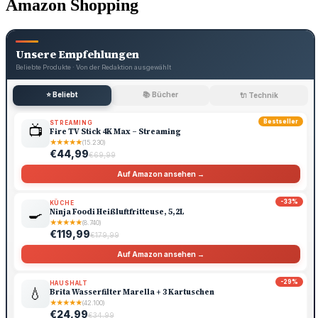
Amazon Shopping
Unsere Empfehlungen
Beliebte Produkte · Von der Redaktion ausgewählt
⭐ Beliebt
📚 Bücher
🔌 Technik
Bestseller
STREAMING
📺
Fire TV Stick 4K Max – Streaming
★
★
★
★
★
(15.230)
€44,99
€69,99
Auf Amazon ansehen →
-33%
KÜCHE
🍳
Ninja Foodi Heißluftfritteuse, 5,2L
★
★
★
★
★
(8.740)
€119,99
€179,99
Auf Amazon ansehen →
-29%
HAUSHALT
💧
Brita Wasserfilter Marella + 3 Kartuschen
★
★
★
★
★
(42.100)
€24,99
€34,99