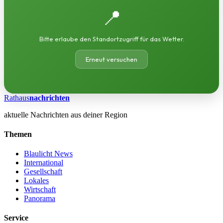
📍
Bitte erlaube den Standortzugriff für das Wetter.
Erneut versuchen
Rathaus
nachrichten
aktuelle Nachrichten aus deiner Region
Themen
Blaulicht News
International
Gesellschaft
Lokales
Wirtschaft
Panorama
Service