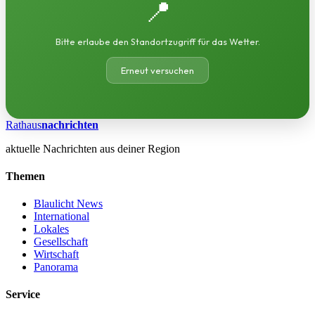
📍
Bitte erlaube den Standortzugriff für das Wetter.
Erneut versuchen
Rathaus
nachrichten
aktuelle Nachrichten aus deiner Region
Themen
Blaulicht News
International
Lokales
Gesellschaft
Wirtschaft
Panorama
Service