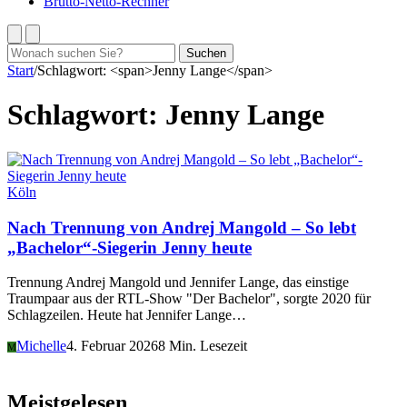
Brutto-Netto-Rechner
Suchen
Suchen
nach:
Start
/
Schlagwort: <span>Jenny Lange</span>
Schlagwort:
Jenny Lange
Köln
Nach Trennung von Andrej Mangold – So lebt
„Bachelor“-Siegerin Jenny heute
Trennung Andrej Mangold und Jennifer Lange, das einstige
Traumpaar aus der RTL-Show "Der Bachelor", sorgte 2020 für
Schlagzeilen. Heute hat Jennifer Lange…
Michelle
4. Februar 2026
8 Min. Lesezeit
M
Meistgelesen