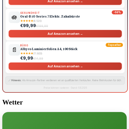
Auf Amazon ansehen →
-50%
GESUNDHEIT
🪷
Oral-B iO Series 7 Elektr. Zahnbürste
★
★
★
★
★
(6.520)
€99,99
€199,99
Auf Amazon ansehen →
Topseller
BÜRO
📄
Albyco Laminierfolien A4, 100 Stück
★
★
★
★
★
(11.800)
€9,99
€14,99
Auf Amazon ansehen →
🔗
Hinweis:
Als Amazon-Partner verdienen wir an qualifizierten Verkäufen. Keine Mehrkosten für dich.
Preise können variieren · Stand: 6.8.2026
Wetter