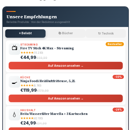
Unsere Empfehlungen
Beliebte Produkte · Von der Redaktion ausgewählt
⭐ Beliebt
📚 Bücher
🔌 Technik
Bestseller
STREAMING
📺
Fire TV Stick 4K Max – Streaming
★
★
★
★
★
(15.230)
€44,99
€69,99
Auf Amazon ansehen →
-33%
KÜCHE
🍳
Ninja Foodi Heißluftfritteuse, 5,2L
★
★
★
★
★
(8.740)
€119,99
€179,99
Auf Amazon ansehen →
-29%
HAUSHALT
💧
Brita Wasserfilter Marella + 3 Kartuschen
★
★
★
★
★
(42.100)
€24,99
€34,99