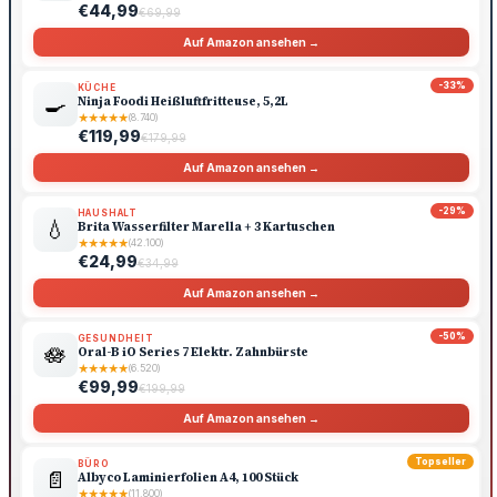
€44,99
€69,99
Auf Amazon ansehen →
-33%
KÜCHE
🍳
Ninja Foodi Heißluftfritteuse, 5,2L
★
★
★
★
★
(8.740)
€119,99
€179,99
Auf Amazon ansehen →
-29%
HAUSHALT
💧
Brita Wasserfilter Marella + 3 Kartuschen
★
★
★
★
★
(42.100)
€24,99
€34,99
Auf Amazon ansehen →
-50%
GESUNDHEIT
🪷
Oral-B iO Series 7 Elektr. Zahnbürste
★
★
★
★
★
(6.520)
€99,99
€199,99
Auf Amazon ansehen →
Topseller
BÜRO
📄
Albyco Laminierfolien A4, 100 Stück
★
★
★
★
★
(11.800)