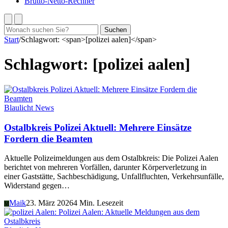
Brutto-Netto-Rechner
Suchen
Suchen
nach:
Start
/
Schlagwort: <span>[polizei aalen]</span>
Schlagwort:
[polizei aalen]
Blaulicht News
Ostalbkreis Polizei Aktuell: Mehrere Einsätze
Fordern die Beamten
Aktuelle Polizeimeldungen aus dem Ostalbkreis: Die Polizei Aalen
berichtet von mehreren Vorfällen, darunter Körperverletzung in
einer Gaststätte, Sachbeschädigung, Unfallfluchten, Verkehrsunfälle,
Widerstand gegen…
Maik
23. März 2026
4 Min. Lesezeit
M