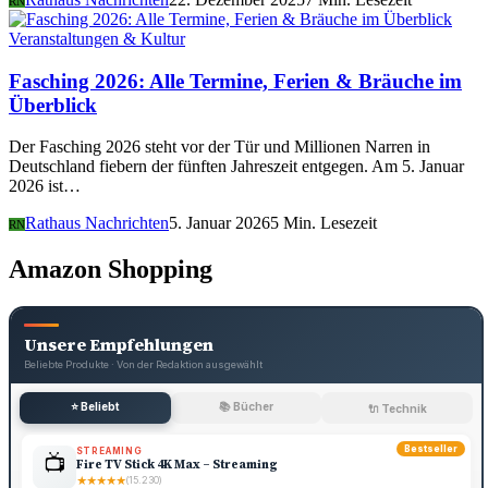
RN
Veranstaltungen & Kultur
Fasching 2026: Alle Termine, Ferien & Bräuche im
Überblick
Der Fasching 2026 steht vor der Tür und Millionen Narren in
Deutschland fiebern der fünften Jahreszeit entgegen. Am 5. Januar
2026 ist…
Rathaus Nachrichten
5. Januar 2026
5 Min. Lesezeit
RN
Amazon Shopping
Unsere Empfehlungen
Beliebte Produkte · Von der Redaktion ausgewählt
⭐ Beliebt
📚 Bücher
🔌 Technik
Bestseller
STREAMING
📺
Fire TV Stick 4K Max – Streaming
★
★
★
★
★
(15.230)