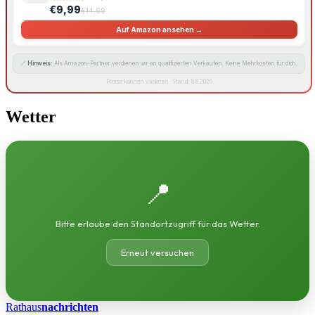
€9,99
€14,99
Auf Amazon ansehen →
🔗
Hinweis:
Als Amazon-Partner verdienen wir an qualifizierten Verkäufen. Keine Mehrkosten für dich.
Preise können variieren · Stand: 8.8.2026
Wetter
📍
Bitte erlaube den Standortzugriff für das Wetter.
Erneut versuchen
Rathaus
nachrichten