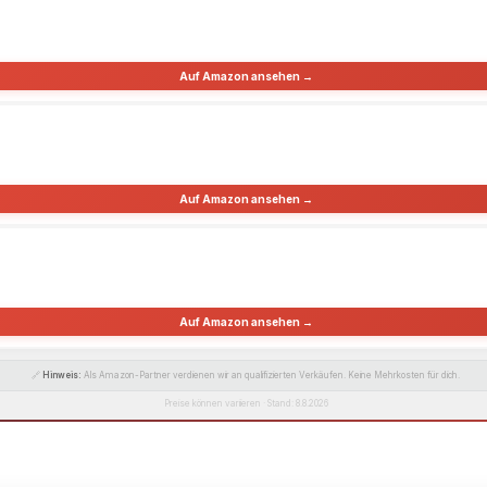
Auf Amazon ansehen →
Auf Amazon ansehen →
Auf Amazon ansehen →
🔗
Hinweis:
Als Amazon-Partner verdienen wir an qualifizierten Verkäufen. Keine Mehrkosten für dich.
Preise können variieren · Stand: 8.8.2026