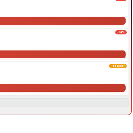
-50%
Topseller