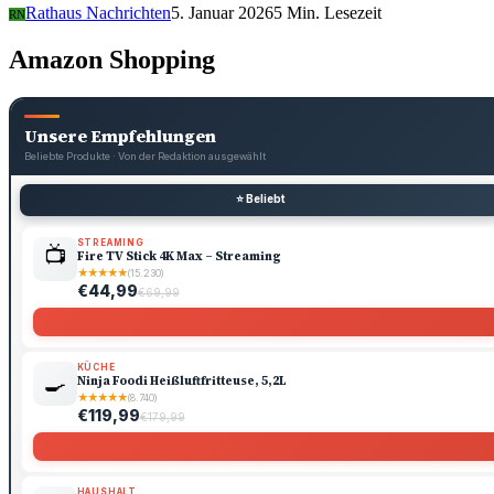
Rathaus Nachrichten
5. Januar 2026
5 Min. Lesezeit
RN
Amazon Shopping
Unsere Empfehlungen
Beliebte Produkte · Von der Redaktion ausgewählt
⭐ Beliebt
STREAMING
📺
Fire TV Stick 4K Max – Streaming
★
★
★
★
★
(15.230)
€44,99
€69,99
KÜCHE
🍳
Ninja Foodi Heißluftfritteuse, 5,2L
★
★
★
★
★
(8.740)
€119,99
€179,99
HAUSHALT