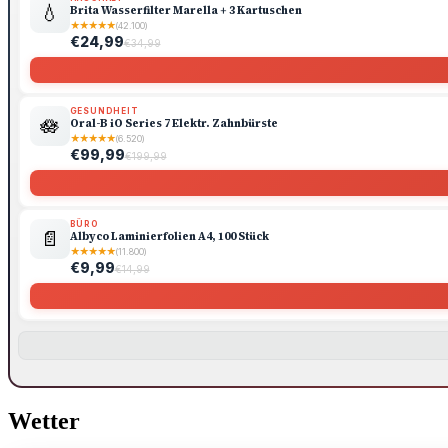
💧
Brita Wasserfilter Marella + 3 Kartuschen
★
★
★
★
★
(42.100)
€24,99
€34,99
GESUNDHEIT
🪷
Oral-B iO Series 7 Elektr. Zahnbürste
★
★
★
★
★
(6.520)
€99,99
€199,99
BÜRO
📄
Albyco Laminierfolien A4, 100 Stück
★
★
★
★
★
(11.800)
€9,99
€14,99
Wetter