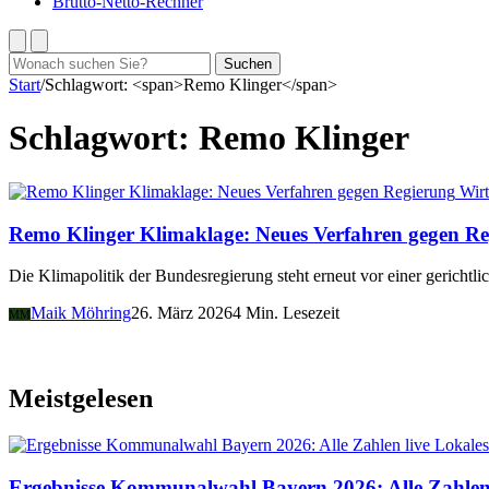
Brutto-Netto-Rechner
Suchen
Suchen
nach:
Start
/
Schlagwort: <span>Remo Klinger</span>
Schlagwort:
Remo Klinger
Wirt
Remo Klinger Klimaklage: Neues Verfahren gegen R
Die Klimapolitik der Bundesregierung steht erneut vor einer gericht
Maik Möhring
26. März 2026
4 Min. Lesezeit
MM
Meistgelesen
Lokales
Ergebnisse Kommunalwahl Bayern 2026: Alle Zahlen 