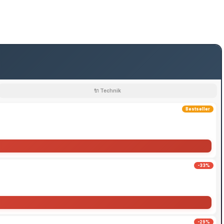
🔌 Technik
Bestseller
-33%
-29%