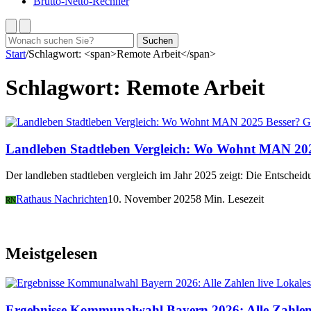
Brutto-Netto-Rechner
Suchen
Suchen
nach:
Start
/
Schlagwort: <span>Remote Arbeit</span>
Schlagwort:
Remote Arbeit
G
Landleben Stadtleben Vergleich: Wo Wohnt MAN 202
Der landleben stadtleben vergleich im Jahr 2025 zeigt: Die Entscheidu
Rathaus Nachrichten
10. November 2025
8 Min. Lesezeit
RN
Meistgelesen
Lokales
Ergebnisse Kommunalwahl Bayern 2026: Alle Zahlen 