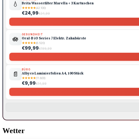
💧
Brita Wasserfilter Marella + 3 Kartuschen
★
★
★
★
★
(42.100)
€24,99
€34,99
GESUNDHEIT
🪷
Oral-B iO Series 7 Elektr. Zahnbürste
★
★
★
★
★
(6.520)
€99,99
€199,99
BÜRO
📄
Albyco Laminierfolien A4, 100 Stück
★
★
★
★
★
(11.800)
€9,99
€14,99
Wetter