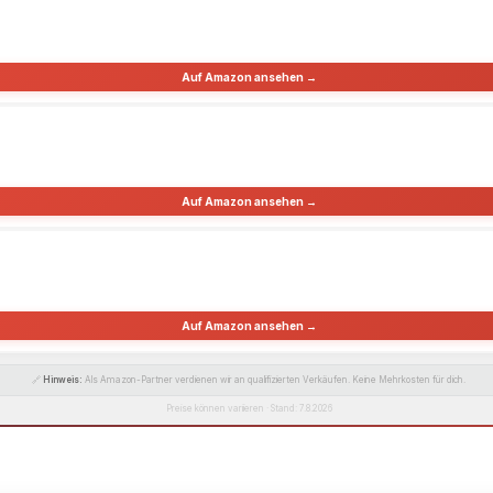
Auf Amazon ansehen →
Auf Amazon ansehen →
Auf Amazon ansehen →
🔗
Hinweis:
Als Amazon-Partner verdienen wir an qualifizierten Verkäufen. Keine Mehrkosten für dich.
Preise können variieren · Stand: 7.8.2026