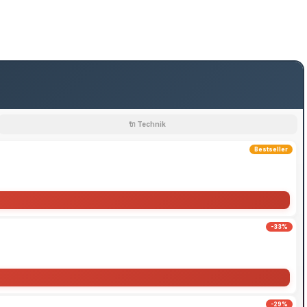
🔌 Technik
Bestseller
-33%
-29%