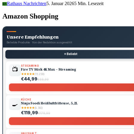
Rathaus Nachrichten
5. Januar 2026
5 Min. Lesezeit
RN
Amazon Shopping
Unsere Empfehlungen
Beliebte Produkte · Von der Redaktion ausgewählt
⭐ Beliebt
STREAMING
📺
Fire TV Stick 4K Max – Streaming
★
★
★
★
★
(15.230)
€44,99
€69,99
KÜCHE
🍳
Ninja Foodi Heißluftfritteuse, 5,2L
★
★
★
★
★
(8.740)
€119,99
€179,99
HAUSHALT