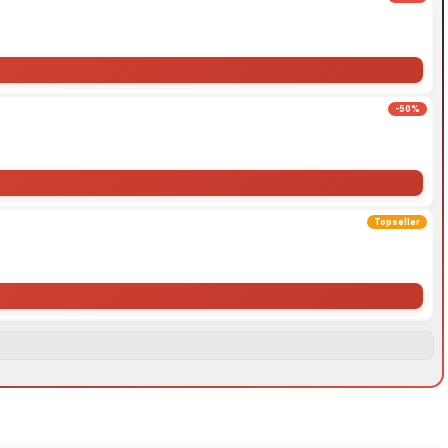
-50%
Topseller