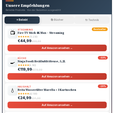
Unsere Empfehlungen
Beliebte Produkte · Von der Redaktion ausgewählt
⭐ Beliebt
📚 Bücher
🔌 Technik
Bestseller
STREAMING
📺
Fire TV Stick 4K Max – Streaming
★
★
★
★
★
(15.230)
€44,99
€69,99
Auf Amazon ansehen →
-33%
KÜCHE
🍳
Ninja Foodi Heißluftfritteuse, 5,2L
★
★
★
★
★
(8.740)
€119,99
€179,99
Auf Amazon ansehen →
-29%
HAUSHALT
💧
Brita Wasserfilter Marella + 3 Kartuschen
★
★
★
★
★
(42.100)
€24,99
€34,99
Auf Amazon ansehen →