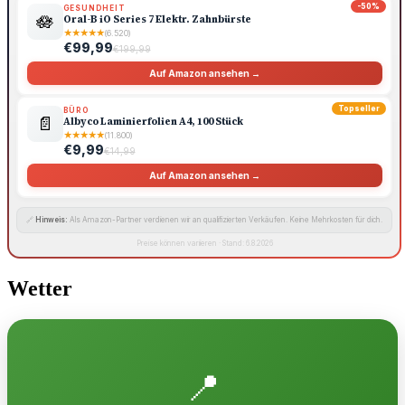
-50%
GESUNDHEIT
🪷
Oral-B iO Series 7 Elektr. Zahnbürste
★
★
★
★
★
(6.520)
€99,99
€199,99
Auf Amazon ansehen →
Topseller
BÜRO
📄
Albyco Laminierfolien A4, 100 Stück
★
★
★
★
★
(11.800)
€9,99
€14,99
Auf Amazon ansehen →
🔗
Hinweis:
Als Amazon-Partner verdienen wir an qualifizierten Verkäufen. Keine Mehrkosten für dich.
Preise können variieren · Stand: 6.8.2026
Wetter
📍