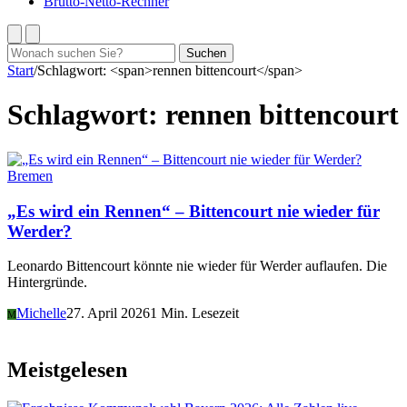
Brutto-Netto-Rechner
Suchen
Suchen
nach:
Start
/
Schlagwort: <span>rennen bittencourt</span>
Schlagwort:
rennen bittencourt
Bremen
„Es wird ein Rennen“ – Bittencourt nie wieder für
Werder?
Leonardo Bittencourt könnte nie wieder für Werder auflaufen. Die
Hintergründe.
Michelle
27. April 2026
1 Min. Lesezeit
M
Meistgelesen