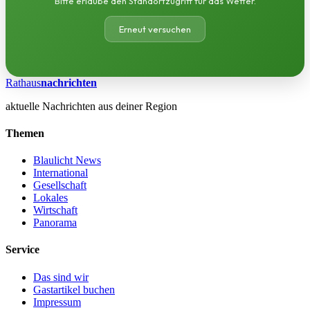
Bitte erlaube den Standortzugriff für das Wetter.
Erneut versuchen
Rathaus
nachrichten
aktuelle Nachrichten aus deiner Region
Themen
Blaulicht News
International
Gesellschaft
Lokales
Wirtschaft
Panorama
Service
Das sind wir
Gastartikel buchen
Impressum