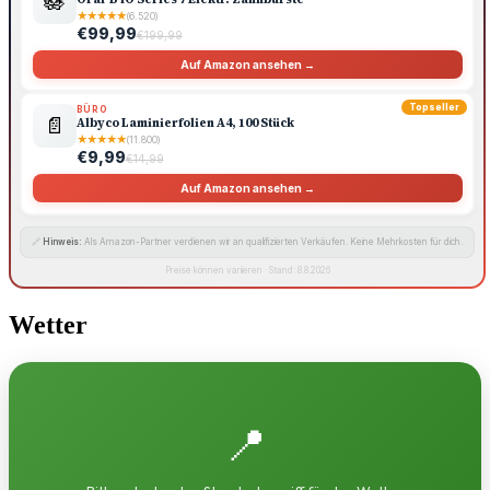
🪷
★
★
★
★
★
(6.520)
€99,99
€199,99
Auf Amazon ansehen →
Topseller
BÜRO
📄
Albyco Laminierfolien A4, 100 Stück
★
★
★
★
★
(11.800)
€9,99
€14,99
Auf Amazon ansehen →
🔗
Hinweis:
Als Amazon-Partner verdienen wir an qualifizierten Verkäufen. Keine Mehrkosten für dich.
Preise können variieren · Stand: 8.8.2026
Wetter
📍