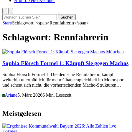
Brutto-Netto-Rechner
Suchen
Suchen
nach:
Start
/
Schlagwort: <span>Rennfahrerin</span>
Schlagwort:
Rennfahrerin
München
Sophia Flörsch Formel 1: Kämpft Sie gegen Machos
Sophia Flörsch Formel 1: Die deutsche Rennfahrerin kämpft
weiterhin unermüdlich für mehr Chancengleichheit im Motorsport
und scheut sich nicht, die vorherrschenden Macho-Strukturen…
Ariane
5. März 2026
6 Min. Lesezeit
A
Meistgelesen
Lokales