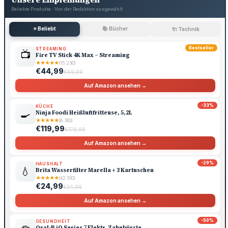
Beliebte Produkte · Von der Redaktion ausgewählt
⭐ Beliebt
📚 Bücher
🔌 Technik
Bestseller
STREAMING
📺
Fire TV Stick 4K Max – Streaming
★
★
★
★
★
(15.230)
€44,99
€69,99
Auf Amazon ansehen →
-33%
KÜCHE
🍳
Ninja Foodi Heißluftfritteuse, 5,2L
★
★
★
★
★
(8.740)
€119,99
€179,99
Auf Amazon ansehen →
-29%
HAUSHALT
💧
Brita Wasserfilter Marella + 3 Kartuschen
★
★
★
★
★
(42.100)
€24,99
€34,99
Auf Amazon ansehen →
-50%
GESUNDHEIT
Oral-B iO Series 7 Elektr. Zahnbürste