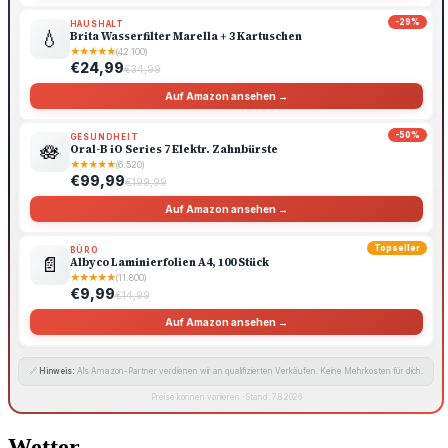
-29%
HAUSHALT
💧
Brita Wasserfilter Marella + 3 Kartuschen
★
★
★
★
★
(42.100)
€24,99
€34,99
Auf Amazon ansehen →
-50%
GESUNDHEIT
🪷
Oral-B iO Series 7 Elektr. Zahnbürste
★
★
★
★
★
(6.520)
€99,99
€199,99
Auf Amazon ansehen →
Topseller
BÜRO
📄
Albyco Laminierfolien A4, 100 Stück
★
★
★
★
★
(11.800)
€9,99
€14,99
Auf Amazon ansehen →
🔗
Hinweis:
Als Amazon-Partner verdienen wir an qualifizierten Verkäufen. Keine Mehrkosten für dich.
Preise können variieren · Stand: 7.8.2026
Wetter