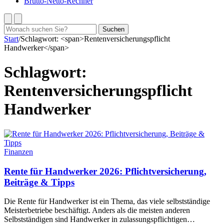
Brutto-Netto-Rechner
Suchen
Suchen
nach:
Start
/
Schlagwort: <span>Rentenversicherungspflicht
Handwerker</span>
Schlagwort:
Rentenversicherungspflicht
Handwerker
Finanzen
Rente für Handwerker 2026: Pflichtversicherung,
Beiträge & Tipps
Die Rente für Handwerker ist ein Thema, das viele selbstständige
Meisterbetriebe beschäftigt. Anders als die meisten anderen
Selbstständigen sind Handwerker in zulassungspflichtigen…