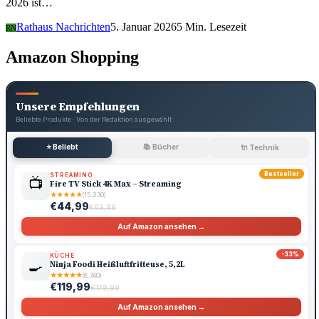
2026 ist…
Rathaus Nachrichten
5. Januar 2026
5 Min. Lesezeit
RN
Amazon Shopping
Unsere Empfehlungen
Beliebte Produkte · Von der Redaktion ausgewählt
⭐ Beliebt
📚 Bücher
🔌 Technik
Bestseller
STREAMING
📺
Fire TV Stick 4K Max – Streaming
★
★
★
★
★
(15.230)
€44,99
€69,99
Auf Amazon ansehen →
-33%
KÜCHE
🍳
Ninja Foodi Heißluftfritteuse, 5,2L
★
★
★
★
★
(8.740)
€119,99
€179,99
Auf Amazon ansehen →