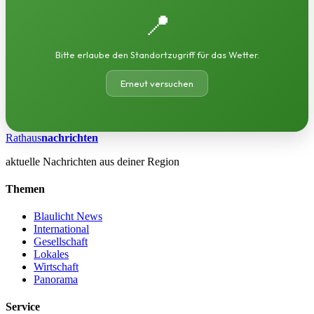
📍
Bitte erlaube den Standortzugriff für das Wetter.
Erneut versuchen
Rathaus
nachrichten
aktuelle Nachrichten aus deiner Region
Themen
Blaulicht News
International
Gesellschaft
Lokales
Wirtschaft
Panorama
Service