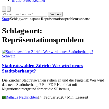
Brutto-Netto-Rechner
Suchen
Suchen
nach:
Start
/
Schlagwort: <span>Repräsentationsproblem</span>
Schlagwort:
Repräsentationsproblem
Schweiz
Stadtratswahlen Zürich: Wer wird neues
Stadtoberhaupt?
Die Zürcher Stadtratswahlen stehen an und die Frage ist: Wer wird
das neue Stadtoberhaupt? Ein FDP-Kandidat mit
Migrationshintergrund fordert die SP heraus,…
Rathaus Nachrichten
14. Februar 2026
7 Min. Lesezeit
RN