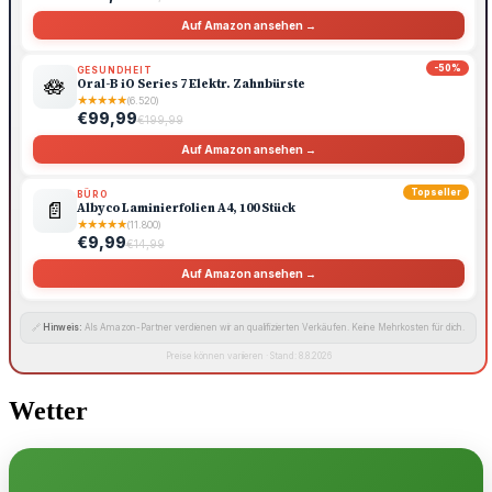
Auf Amazon ansehen →
-50%
GESUNDHEIT
🪷
Oral-B iO Series 7 Elektr. Zahnbürste
★
★
★
★
★
(6.520)
€99,99
€199,99
Auf Amazon ansehen →
Topseller
BÜRO
📄
Albyco Laminierfolien A4, 100 Stück
★
★
★
★
★
(11.800)
€9,99
€14,99
Auf Amazon ansehen →
🔗
Hinweis:
Als Amazon-Partner verdienen wir an qualifizierten Verkäufen. Keine Mehrkosten für dich.
Preise können variieren · Stand: 8.8.2026
Wetter