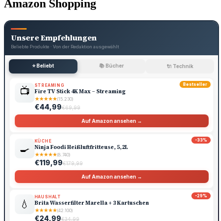
Amazon Shopping
Unsere Empfehlungen
Beliebte Produkte · Von der Redaktion ausgewählt
⭐ Beliebt
📚 Bücher
🔌 Technik
Bestseller
STREAMING
📺
Fire TV Stick 4K Max – Streaming
★
★
★
★
★
(15.230)
€44,99
€69,99
Auf Amazon ansehen →
-33%
KÜCHE
🍳
Ninja Foodi Heißluftfritteuse, 5,2L
★
★
★
★
★
(8.740)
€119,99
€179,99
Auf Amazon ansehen →
-29%
HAUSHALT
💧
Brita Wasserfilter Marella + 3 Kartuschen
★
★
★
★
★
(42.100)
€24,99
€34,99