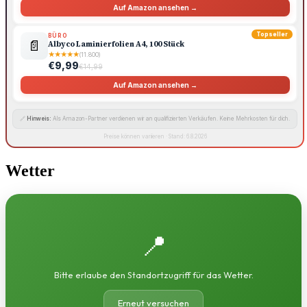
Auf Amazon ansehen →
Topseller
BÜRO
📄
Albyco Laminierfolien A4, 100 Stück
★
★
★
★
★
(11.800)
€9,99
€14,99
Auf Amazon ansehen →
🔗
Hinweis:
Als Amazon-Partner verdienen wir an qualifizierten Verkäufen. Keine Mehrkosten für dich.
Preise können variieren · Stand: 6.8.2026
Wetter
📍
Bitte erlaube den Standortzugriff für das Wetter.
Erneut versuchen