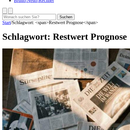
Brutto-Netto-Rechner
Suchen
Suchen
nach:
Start
/
Schlagwort: <span>Restwert Prognose</span>
Schlagwort:
Restwert Prognose