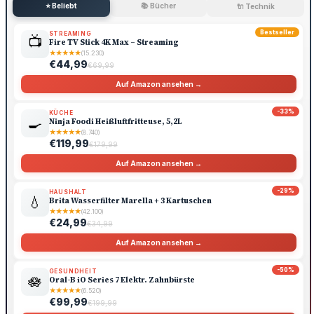
⭐ Beliebt
📚 Bücher
🔌 Technik
Bestseller
STREAMING
📺
Fire TV Stick 4K Max – Streaming
★
★
★
★
★
(15.230)
€44,99
€69,99
Auf Amazon ansehen →
-33%
KÜCHE
🍳
Ninja Foodi Heißluftfritteuse, 5,2L
★
★
★
★
★
(8.740)
€119,99
€179,99
Auf Amazon ansehen →
-29%
HAUSHALT
💧
Brita Wasserfilter Marella + 3 Kartuschen
★
★
★
★
★
(42.100)
€24,99
€34,99
Auf Amazon ansehen →
-50%
GESUNDHEIT
🪷
Oral-B iO Series 7 Elektr. Zahnbürste
★
★
★
★
★
(6.520)
€99,99
€199,99