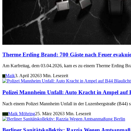
Therme Erding Brand: 700 Gäste nach Feuer evakuie
Am Karfreitag, dem 03.04.2026, kam es zu einem Therme Erding Bran
Maik
3. April 2026
3 Min. Lesezeit
M
Blaulich
Polizei Mannheim Unfall: Auto Kracht in Ampel auf
Nach einem Polizei Mannheim Unfall in der Luzenbergstraße (B44) si
Maik Möhring
25. März 2026
3 Min. Lesezeit
MM
Berlin
Berliner Sanitätskollektiv: Razzia Wegen Amtsanma