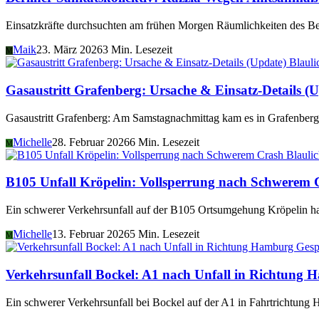
Einsatzkräfte durchsuchten am frühen Morgen Räumlichkeiten des Be
Maik
23. März 2026
3 Min. Lesezeit
M
Blauli
Gasaustritt Grafenberg: Ursache & Einsatz-Details (
Gasaustritt Grafenberg: Am Samstagnachmittag kam es in Grafenberg 
Michelle
28. Februar 2026
6 Min. Lesezeit
M
Blauli
B105 Unfall Kröpelin: Vollsperrung nach Schwerem 
Ein schwerer Verkehrsunfall auf der B105 Ortsumgehung Kröpelin hat
Michelle
13. Februar 2026
5 Min. Lesezeit
M
Verkehrsunfall Bockel: A1 nach Unfall in Richtung 
Ein schwerer Verkehrsunfall bei Bockel auf der A1 in Fahrtrichtung