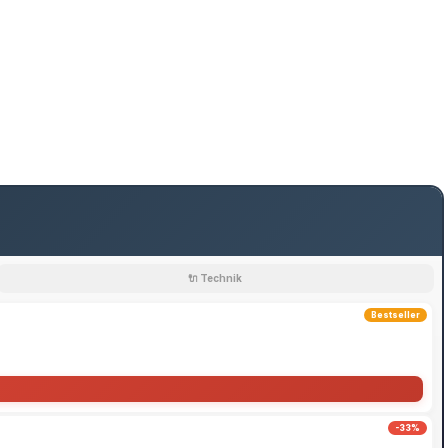
🔌 Technik
Bestseller
-33%