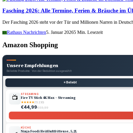
Fasching 2026: Alle Termine, Ferien & Bräuche im Ü
Der Fasching 2026 steht vor der Tür und Millionen Narren in Deutsch
Rathaus Nachrichten
5. Januar 2026
5 Min. Lesezeit
RN
Amazon Shopping
Unsere Empfehlungen
Beliebte Produkte · Von der Redaktion ausgewählt
⭐ Beliebt
STREAMING
📺
Fire TV Stick 4K Max – Streaming
★
★
★
★
★
(15.230)
€44,99
€69,99
KÜCHE
🍳
Ninja Foodi Heißluftfritteuse, 5,2L