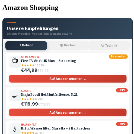
Amazon Shopping
Unsere Empfehlungen
Beliebte Produkte · Von der Redaktion ausgewählt
⭐ Beliebt
📚 Bücher
🔌 Technik
Bestseller
STREAMING
📺
Fire TV Stick 4K Max – Streaming
★
★
★
★
★
(15.230)
€44,99
€69,99
Auf Amazon ansehen →
-33%
KÜCHE
🍳
Ninja Foodi Heißluftfritteuse, 5,2L
★
★
★
★
★
(8.740)
€119,99
€179,99
Auf Amazon ansehen →
-29%
HAUSHALT
💧
Brita Wasserfilter Marella + 3 Kartuschen
★
★
★
★
★
(42.100)