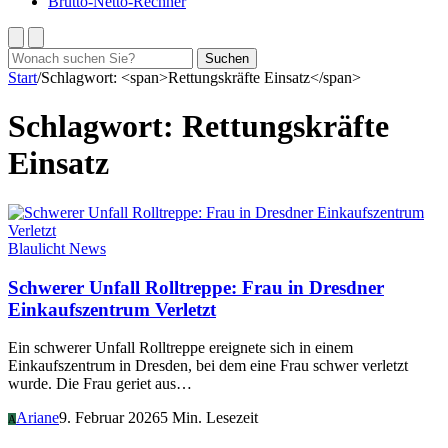
Brutto-Netto-Rechner
Suchen
Suchen
nach:
Start
/
Schlagwort: <span>Rettungskräfte Einsatz</span>
Schlagwort:
Rettungskräfte
Einsatz
Blaulicht News
Schwerer Unfall Rolltreppe: Frau in Dresdner
Einkaufszentrum Verletzt
Ein schwerer Unfall Rolltreppe ereignete sich in einem
Einkaufszentrum in Dresden, bei dem eine Frau schwer verletzt
wurde. Die Frau geriet aus…
Ariane
9. Februar 2026
5 Min. Lesezeit
A