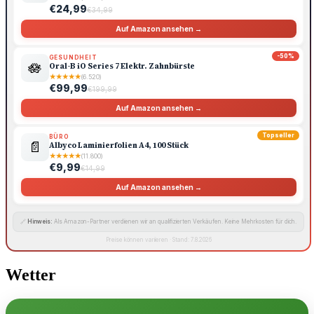
€24,99
€34,99
Auf Amazon ansehen →
-50%
GESUNDHEIT
🪷
Oral-B iO Series 7 Elektr. Zahnbürste
★
★
★
★
★
(6.520)
€99,99
€199,99
Auf Amazon ansehen →
Topseller
BÜRO
📄
Albyco Laminierfolien A4, 100 Stück
★
★
★
★
★
(11.800)
€9,99
€14,99
Auf Amazon ansehen →
🔗
Hinweis:
Als Amazon-Partner verdienen wir an qualifizierten Verkäufen. Keine Mehrkosten für dich.
Preise können variieren · Stand: 7.8.2026
Wetter