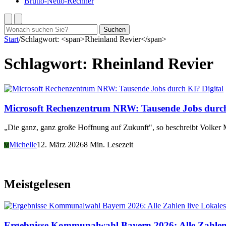
Brutto-Netto-Rechner
Suchen
Suchen
nach:
Start
/
Schlagwort: <span>Rheinland Revier</span>
Schlagwort:
Rheinland Revier
Digital
Microsoft Rechenzentrum NRW: Tausende Jobs durc
„Die ganz, ganz große Hoffnung auf Zukunft", so beschreibt Volker
Michelle
12. März 2026
8 Min. Lesezeit
M
Meistgelesen
Lokales
Ergebnisse Kommunalwahl Bayern 2026: Alle Zahlen 