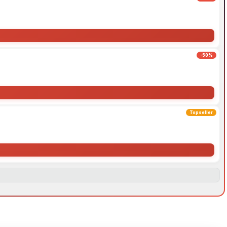
-50%
Topseller