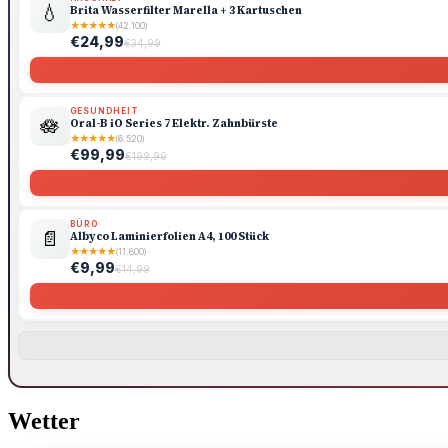
💧
Brita Wasserfilter Marella + 3 Kartuschen
★
★
★
★
★
(42.100)
€24,99
€34,99
GESUNDHEIT
🪷
Oral-B iO Series 7 Elektr. Zahnbürste
★
★
★
★
★
(6.520)
€99,99
€199,99
BÜRO
📄
Albyco Laminierfolien A4, 100 Stück
★
★
★
★
★
(11.800)
€9,99
€14,99
Wetter