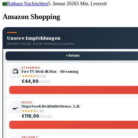
Rathaus Nachrichten
5. Januar 2026
5 Min. Lesezeit
RN
Amazon Shopping
Unsere Empfehlungen
Beliebte Produkte · Von der Redaktion ausgewählt
⭐ Beliebt
STREAMING
📺
Fire TV Stick 4K Max – Streaming
★
★
★
★
★
(15.230)
€44,99
€69,99
KÜCHE
🍳
Ninja Foodi Heißluftfritteuse, 5,2L
★
★
★
★
★
(8.740)
€119,99
€179,99
HAUSHALT