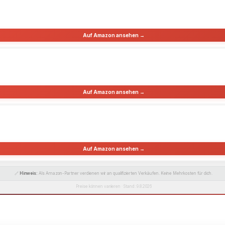
Auf Amazon ansehen →
Auf Amazon ansehen →
Auf Amazon ansehen →
🔗
Hinweis:
Als Amazon-Partner verdienen wir an qualifizierten Verkäufen. Keine Mehrkosten für dich.
Preise können variieren · Stand: 9.8.2026