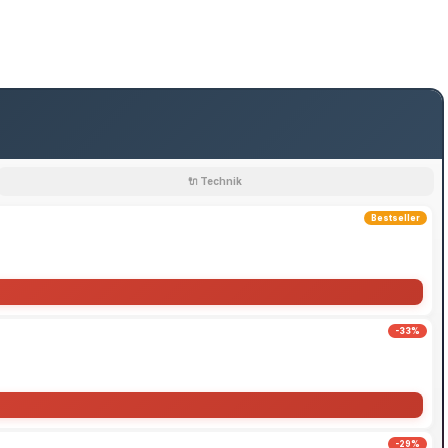
🔌 Technik
Bestseller
-33%
-29%