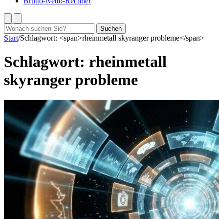
Brutto-Netto-Rechner
Suchen
Suchen
nach:
Start
/
Schlagwort: <span>rheinmetall skyranger probleme</span>
Schlagwort:
rheinmetall
skyranger probleme