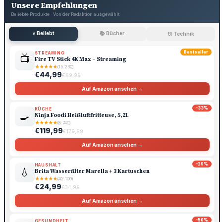
Unsere Empfehlungen
Beliebte Produkte · Von der Redaktion ausgewählt
⭐ Beliebt
📚 Bücher
🔌 Technik
Bestseller
STREAMING
📺
Fire TV Stick 4K Max – Streaming
★
★
★
★
★
(15.230)
€44,99
€69,99
Auf Amazon ansehen →
-33%
KÜCHE
🍳
Ninja Foodi Heißluftfritteuse, 5,2L
★
★
★
★
★
(8.740)
€119,99
€179,99
Auf Amazon ansehen →
-29%
HAUSHALT
💧
Brita Wasserfilter Marella + 3 Kartuschen
★
★
★
★
★
(42.100)
€24,99
€34,99
Auf Amazon ansehen →
-50%
GESUNDHEIT