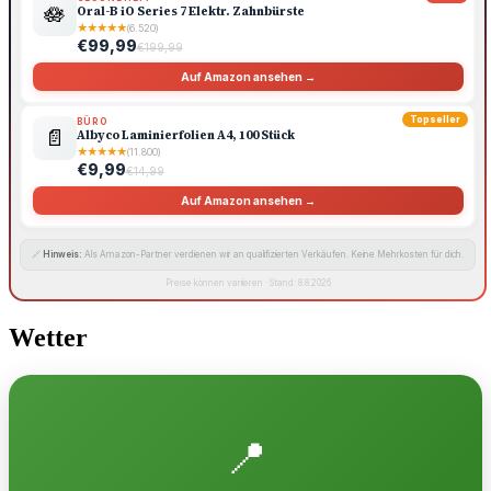
🪷
Oral-B iO Series 7 Elektr. Zahnbürste
★
★
★
★
★
(6.520)
€99,99
€199,99
Auf Amazon ansehen →
Topseller
BÜRO
📄
Albyco Laminierfolien A4, 100 Stück
★
★
★
★
★
(11.800)
€9,99
€14,99
Auf Amazon ansehen →
🔗
Hinweis:
Als Amazon-Partner verdienen wir an qualifizierten Verkäufen. Keine Mehrkosten für dich.
Preise können variieren · Stand: 8.8.2026
Wetter
📍