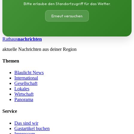
Bitte erlaube den Standortzugriff für das Wetter.
Erneut versuchen
Rathaus
nachrichten
aktuelle Nachrichten aus deiner Region
Themen
Blaulicht News
International
Gesellschaft
Lokales
Wirtschaft
Panorama
Service
Das sind wir
Gastartikel buchen
Impressum