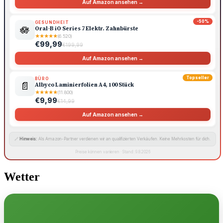
Auf Amazon ansehen →
-50%
GESUNDHEIT
🪷
Oral-B iO Series 7 Elektr. Zahnbürste
★
★
★
★
★
(6.520)
€99,99
€199,99
Auf Amazon ansehen →
Topseller
BÜRO
📄
Albyco Laminierfolien A4, 100 Stück
★
★
★
★
★
(11.800)
€9,99
€14,99
Auf Amazon ansehen →
🔗
Hinweis:
Als Amazon-Partner verdienen wir an qualifizierten Verkäufen. Keine Mehrkosten für dich.
Preise können variieren · Stand: 9.8.2026
Wetter