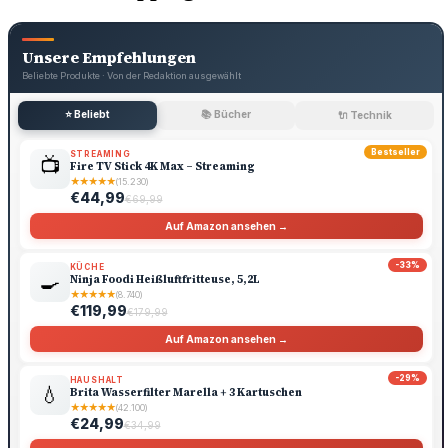
Unsere Empfehlungen
Beliebte Produkte · Von der Redaktion ausgewählt
⭐ Beliebt
📚 Bücher
🔌 Technik
Bestseller
STREAMING
📺
Fire TV Stick 4K Max – Streaming
★
★
★
★
★
(15.230)
€44,99
€69,99
Auf Amazon ansehen →
-33%
KÜCHE
🍳
Ninja Foodi Heißluftfritteuse, 5,2L
★
★
★
★
★
(8.740)
€119,99
€179,99
Auf Amazon ansehen →
-29%
HAUSHALT
💧
Brita Wasserfilter Marella + 3 Kartuschen
★
★
★
★
★
(42.100)
€24,99
€34,99