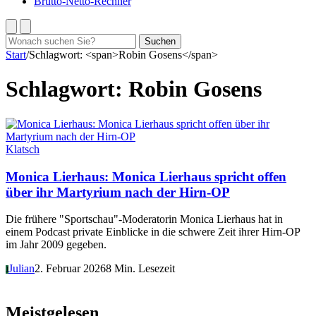
Brutto-Netto-Rechner
Suchen
Suchen
nach:
Start
/
Schlagwort: <span>Robin Gosens</span>
Schlagwort:
Robin Gosens
Klatsch
Monica Lierhaus: Monica Lierhaus spricht offen
über ihr Martyrium nach der Hirn-OP
Die frühere "Sportschau"-Moderatorin Monica Lierhaus hat in
einem Podcast private Einblicke in die schwere Zeit ihrer Hirn-OP
im Jahr 2009 gegeben.
Julian
2. Februar 2026
8 Min. Lesezeit
J
Meistgelesen