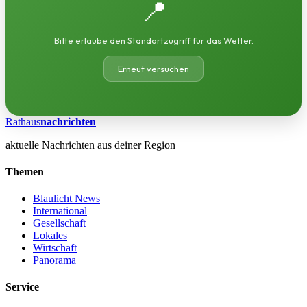
📍
Bitte erlaube den Standortzugriff für das Wetter.
Erneut versuchen
Rathaus
nachrichten
aktuelle Nachrichten aus deiner Region
Themen
Blaulicht News
International
Gesellschaft
Lokales
Wirtschaft
Panorama
Service