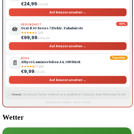
€24,99
€34,99
Auf Amazon ansehen →
-50%
GESUNDHEIT
🪷
Oral-B iO Series 7 Elektr. Zahnbürste
★
★
★
★
★
(6.520)
€99,99
€199,99
Auf Amazon ansehen →
Topseller
BÜRO
📄
Albyco Laminierfolien A4, 100 Stück
★
★
★
★
★
(11.800)
€9,99
€14,99
Auf Amazon ansehen →
🔗
Hinweis:
Als Amazon-Partner verdienen wir an qualifizierten Verkäufen. Keine Mehrkosten für dich.
Preise können variieren · Stand: 7.8.2026
Wetter