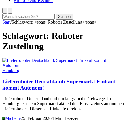
Brutto-Netto-Rechner
Suchen
Suchen
nach:
Start
/
Schlagwort: <span>Roboter Zustellung</span>
Schlagwort:
Roboter
Zustellung
Hamburg
Lieferroboter Deutschland: Supermarkt-Einkauf
kommt Autonom!
Lieferroboter Deutschland erobern langsam die Gehwege: In
Hamburg testet ein Supermarkt aktuell den Einsatz eines autonomen
Lieferroboters. Dieser soll Einkäufe direkt zu…
Michelle
25. Februar 2026
4 Min. Lesezeit
M