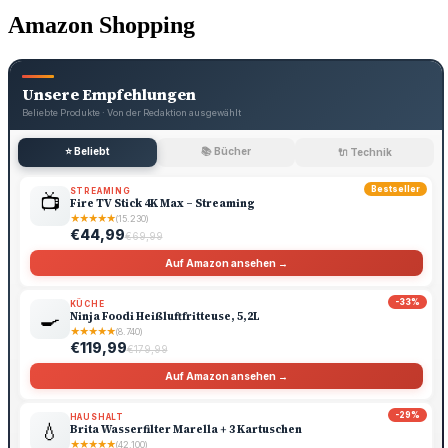
Amazon Shopping
Unsere Empfehlungen
Beliebte Produkte · Von der Redaktion ausgewählt
⭐ Beliebt
📚 Bücher
🔌 Technik
Bestseller
STREAMING
📺
Fire TV Stick 4K Max – Streaming
★
★
★
★
★
(15.230)
€44,99
€69,99
Auf Amazon ansehen →
-33%
KÜCHE
🍳
Ninja Foodi Heißluftfritteuse, 5,2L
★
★
★
★
★
(8.740)
€119,99
€179,99
Auf Amazon ansehen →
-29%
HAUSHALT
💧
Brita Wasserfilter Marella + 3 Kartuschen
★
★
★
★
★
(42.100)