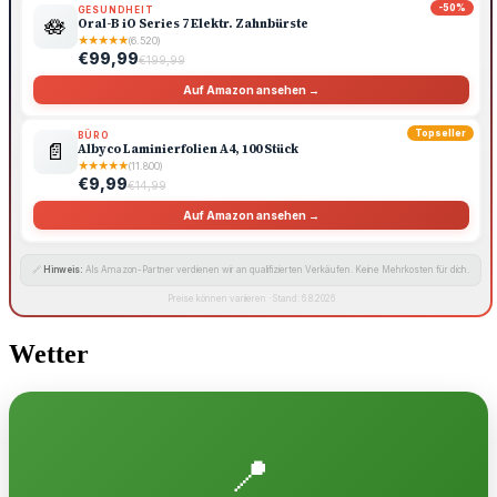
-50%
GESUNDHEIT
🪷
Oral-B iO Series 7 Elektr. Zahnbürste
★
★
★
★
★
(6.520)
€99,99
€199,99
Auf Amazon ansehen →
Topseller
BÜRO
📄
Albyco Laminierfolien A4, 100 Stück
★
★
★
★
★
(11.800)
€9,99
€14,99
Auf Amazon ansehen →
🔗
Hinweis:
Als Amazon-Partner verdienen wir an qualifizierten Verkäufen. Keine Mehrkosten für dich.
Preise können variieren · Stand: 6.8.2026
Wetter
📍