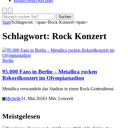
Brutto-Netto-Rechner
Suchen
Suchen
nach:
Start
/
Schlagwort: <span>Rock Konzert</span>
Schlagwort:
Rock Konzert
Berlin
95.000 Fans in Berlin – Metallica rocken
Rekordkonzert im Olympiastadion
Metallica verwandeln das Stadion in einen Rock-Gottesdienst.
Michelle
31. Mai 2026
1 Min. Lesezeit
M
Meistgelesen