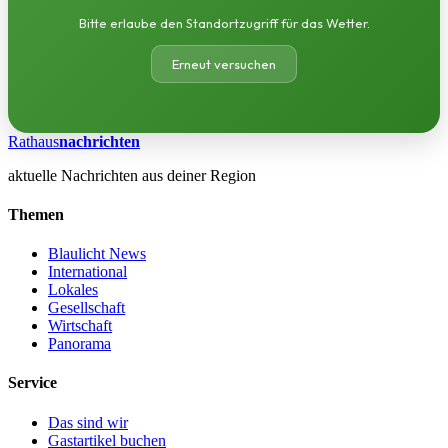
Bitte erlaube den Standortzugriff für das Wetter.
Erneut versuchen
Rathaus
nachrichten
aktuelle Nachrichten aus deiner Region
Themen
Blaulicht News
International
Lokales
Gesellschaft
Wirtschaft
Panorama
Service
Das sind wir
Gastartikel buchen