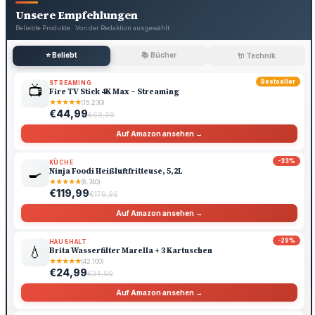
Unsere Empfehlungen
Beliebte Produkte · Von der Redaktion ausgewählt
⭐ Beliebt
📚 Bücher
🔌 Technik
Bestseller
STREAMING
📺
Fire TV Stick 4K Max – Streaming
★
★
★
★
★
(15.230)
€44,99
€69,99
Auf Amazon ansehen →
-33%
KÜCHE
🍳
Ninja Foodi Heißluftfritteuse, 5,2L
★
★
★
★
★
(8.740)
€119,99
€179,99
Auf Amazon ansehen →
-29%
HAUSHALT
💧
Brita Wasserfilter Marella + 3 Kartuschen
★
★
★
★
★
(42.100)
€24,99
€34,99
Auf Amazon ansehen →