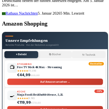
Deutschland fiebern der fünften Jahreszeit entgegen. Am 5. Januar
2026 ist…
Rathaus Nachrichten
5. Januar 2026
5 Min. Lesezeit
RN
Amazon Shopping
Unsere Empfehlungen
Beliebte Produkte · Von der Redaktion ausgewählt
⭐ Beliebt
📚 Bücher
🔌 Technik
Bestseller
STREAMING
📺
Fire TV Stick 4K Max – Streaming
★
★
★
★
★
(15.230)
€44,99
€69,99
Auf Amazon ansehen →
-33%
KÜCHE
🍳
Ninja Foodi Heißluftfritteuse, 5,2L
★
★
★
★
★
(8.740)
€119,99
€179,99