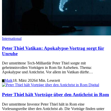
International
Peter Thiel Vatikan: Apokalypse-Vortrag sorgt für
Unruhe
Der umstrittene Tech-Milliardär Peter Thiel sorgte mit
geheimnisvollen Vorträgen in Rom für Aufsehen. Thema:
Apokalypse und Antichrist. Vor allem im Vatikan dürfte…
Maik
18. März 2026
4 Min. Lesezeit
M
Digital
Peter Thiel hält Vorträge über den Antichrist in Rom
Der umstrittene Investor Peter Thiel hält in Rom eine
Vorlesungsreihe über den Antichrist ab. Die Vorträge finden unter