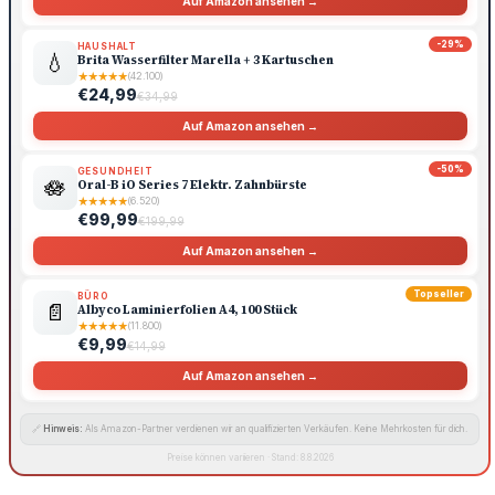
Auf Amazon ansehen →
-29%
HAUSHALT
💧
Brita Wasserfilter Marella + 3 Kartuschen
★
★
★
★
★
(42.100)
€24,99
€34,99
Auf Amazon ansehen →
-50%
GESUNDHEIT
🪷
Oral-B iO Series 7 Elektr. Zahnbürste
★
★
★
★
★
(6.520)
€99,99
€199,99
Auf Amazon ansehen →
Topseller
BÜRO
📄
Albyco Laminierfolien A4, 100 Stück
★
★
★
★
★
(11.800)
€9,99
€14,99
Auf Amazon ansehen →
🔗
Hinweis:
Als Amazon-Partner verdienen wir an qualifizierten Verkäufen. Keine Mehrkosten für dich.
Preise können variieren · Stand: 8.8.2026