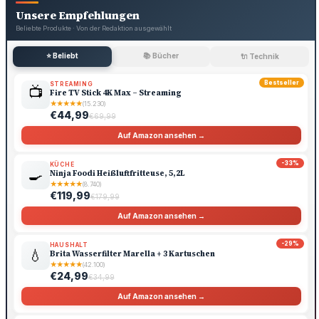
Unsere Empfehlungen
Beliebte Produkte · Von der Redaktion ausgewählt
⭐ Beliebt
📚 Bücher
🔌 Technik
Bestseller
STREAMING
📺
Fire TV Stick 4K Max – Streaming
★
★
★
★
★
(15.230)
€44,99
€69,99
Auf Amazon ansehen →
-33%
KÜCHE
🍳
Ninja Foodi Heißluftfritteuse, 5,2L
★
★
★
★
★
(8.740)
€119,99
€179,99
Auf Amazon ansehen →
-29%
HAUSHALT
💧
Brita Wasserfilter Marella + 3 Kartuschen
★
★
★
★
★
(42.100)
€24,99
€34,99
Auf Amazon ansehen →