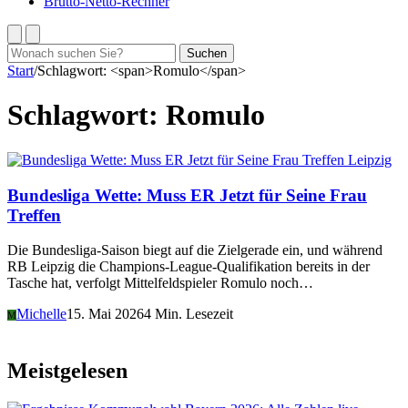
Brutto-Netto-Rechner
Suchen
Suchen
nach:
Start
/
Schlagwort: <span>Romulo</span>
Schlagwort:
Romulo
Leipzig
Bundesliga Wette: Muss ER Jetzt für Seine Frau
Treffen
Die Bundesliga-Saison biegt auf die Zielgerade ein, und während
RB Leipzig die Champions-League-Qualifikation bereits in der
Tasche hat, verfolgt Mittelfeldspieler Romulo noch…
Michelle
15. Mai 2026
4 Min. Lesezeit
M
Meistgelesen