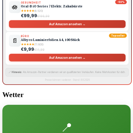
-50%
GESUNDHEIT
🪷
Oral-B iO Series 7 Elektr. Zahnbürste
★
★
★
★
★
(6.520)
€99,99
€199,99
Auf Amazon ansehen →
Topseller
BÜRO
📄
Albyco Laminierfolien A4, 100 Stück
★
★
★
★
★
(11.800)
€9,99
€14,99
Auf Amazon ansehen →
🔗
Hinweis:
Als Amazon-Partner verdienen wir an qualifizierten Verkäufen. Keine Mehrkosten für dich.
Preise können variieren · Stand: 8.8.2026
Wetter
📍