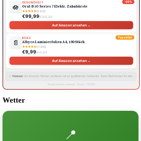
-50%
GESUNDHEIT
🪷
Oral-B iO Series 7 Elektr. Zahnbürste
★
★
★
★
★
(6.520)
€99,99
€199,99
Auf Amazon ansehen →
Topseller
BÜRO
📄
Albyco Laminierfolien A4, 100 Stück
★
★
★
★
★
(11.800)
€9,99
€14,99
Auf Amazon ansehen →
🔗
Hinweis:
Als Amazon-Partner verdienen wir an qualifizierten Verkäufen. Keine Mehrkosten für dich.
Preise können variieren · Stand: 7.8.2026
Wetter
📍