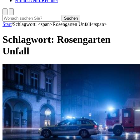
Brutto-Netto-Rechner
Suchen
Suchen
nach:
Start
/
Schlagwort: <span>Rosengarten Unfall</span>
Schlagwort:
Rosengarten
Unfall