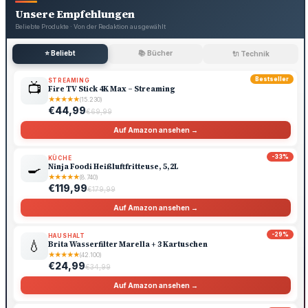
Unsere Empfehlungen
Beliebte Produkte · Von der Redaktion ausgewählt
⭐ Beliebt
📚 Bücher
🔌 Technik
Bestseller
STREAMING
📺
Fire TV Stick 4K Max – Streaming
★
★
★
★
★
(15.230)
€44,99
€69,99
Auf Amazon ansehen →
-33%
KÜCHE
🍳
Ninja Foodi Heißluftfritteuse, 5,2L
★
★
★
★
★
(8.740)
€119,99
€179,99
Auf Amazon ansehen →
-29%
HAUSHALT
💧
Brita Wasserfilter Marella + 3 Kartuschen
★
★
★
★
★
(42.100)
€24,99
€34,99
Auf Amazon ansehen →