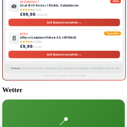
-50%
GESUNDHEIT
🪷
Oral-B iO Series 7 Elektr. Zahnbürste
★
★
★
★
★
(6.520)
€99,99
€199,99
Auf Amazon ansehen →
Topseller
BÜRO
📄
Albyco Laminierfolien A4, 100 Stück
★
★
★
★
★
(11.800)
€9,99
€14,99
Auf Amazon ansehen →
🔗
Hinweis:
Als Amazon-Partner verdienen wir an qualifizierten Verkäufen. Keine Mehrkosten für dich.
Preise können variieren · Stand: 7.8.2026
Wetter
📍