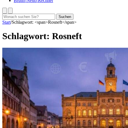
Brutto-Netto-Rechner
Suchen
Suchen
nach:
Start
/
Schlagwort: <span>Rosneft</span>
Schlagwort:
Rosneft