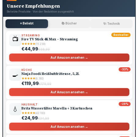
Unsere Empfehlungen
Beliebte Produkte · Von der Redaktion ausgewählt
⭐ Beliebt
📚 Bücher
🔌 Technik
Bestseller
STREAMING
📺
Fire TV Stick 4K Max – Streaming
★
★
★
★
★
(15.230)
€44,99
€69,99
Auf Amazon ansehen →
-33%
KÜCHE
🍳
Ninja Foodi Heißluftfritteuse, 5,2L
★
★
★
★
★
(8.740)
€119,99
€179,99
Auf Amazon ansehen →
-29%
HAUSHALT
💧
Brita Wasserfilter Marella + 3 Kartuschen
★
★
★
★
★
(42.100)
€24,99
€34,99
Auf Amazon ansehen →