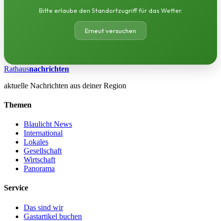
Bitte erlaube den Standortzugriff für das Wetter.
Erneut versuchen
Rathaus
nachrichten
aktuelle Nachrichten aus deiner Region
Themen
Blaulicht News
International
Lokales
Gesellschaft
Wirtschaft
Panorama
Service
Das sind wir
Gastartikel buchen