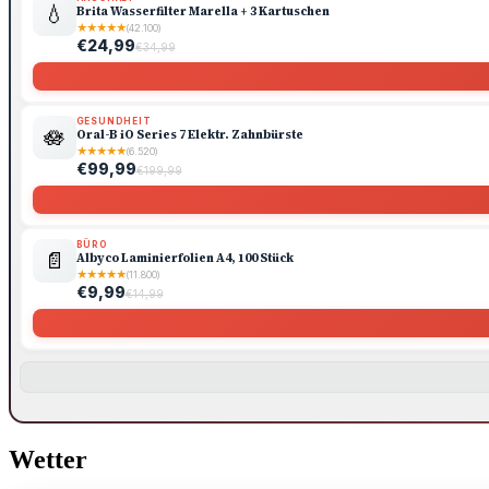
💧
Brita Wasserfilter Marella + 3 Kartuschen
★
★
★
★
★
(42.100)
€24,99
€34,99
GESUNDHEIT
🪷
Oral-B iO Series 7 Elektr. Zahnbürste
★
★
★
★
★
(6.520)
€99,99
€199,99
BÜRO
📄
Albyco Laminierfolien A4, 100 Stück
★
★
★
★
★
(11.800)
€9,99
€14,99
Wetter