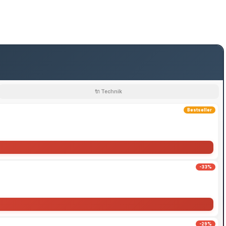
🔌 Technik
Bestseller
-33%
-29%