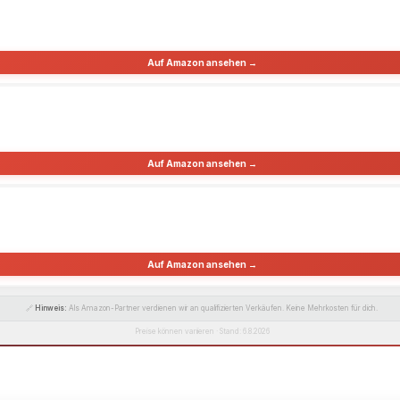
Auf Amazon ansehen →
Auf Amazon ansehen →
Auf Amazon ansehen →
🔗
Hinweis:
Als Amazon-Partner verdienen wir an qualifizierten Verkäufen. Keine Mehrkosten für dich.
Preise können variieren · Stand: 6.8.2026