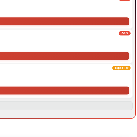
-50%
Topseller