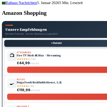
Rathaus Nachrichten
5. Januar 2026
5 Min. Lesezeit
RN
Amazon Shopping
Unsere Empfehlungen
Beliebte Produkte · Von der Redaktion ausgewählt
⭐ Beliebt
STREAMING
📺
Fire TV Stick 4K Max – Streaming
★
★
★
★
★
(15.230)
€44,99
€69,99
KÜCHE
🍳
Ninja Foodi Heißluftfritteuse, 5,2L
★
★
★
★
★
(8.740)
€119,99
€179,99
HAUSHALT