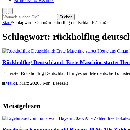
Brutto-Netto-Rechner
Suchen
Suchen
nach:
Start
/
Schlagwort: <span>rückholflug deutschland</span>
Schlagwort:
rückholflug deutsc
Rückholflug Deutschland: Erste Maschine startet He
Ein erster Rückholflug Deutschland für gestrandete deutsche Tourist
Maik
4. März 2026
8 Min. Lesezeit
M
Meistgelesen
Lokales
Ergebnisse Kommunalwahl Bayern 2026: Alle Zahlen 