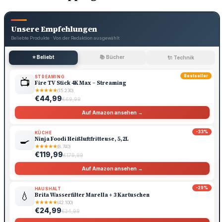
Unsere Empfehlungen
Beliebte Produkte · Von der Redaktion ausgewählt
⭐ Beliebt
📚 Bücher
🔌 Technik
Bestseller
STREAMING
📺
Fire TV Stick 4K Max – Streaming
★
★
★
★
★
(15.230)
€44,99
€69,99
Auf Amazon ansehen →
-33%
KÜCHE
🍳
Ninja Foodi Heißluftfritteuse, 5,2L
★
★
★
★
★
(8.740)
€119,99
€179,99
Auf Amazon ansehen →
-29%
HAUSHALT
💧
Brita Wasserfilter Marella + 3 Kartuschen
★
★
★
★
★
(42.100)
€24,99
€34,99