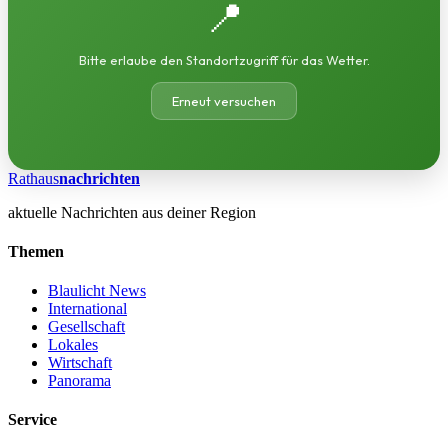
📍
Bitte erlaube den Standortzugriff für das Wetter.
Erneut versuchen
Rathaus
nachrichten
aktuelle Nachrichten aus deiner Region
Themen
Blaulicht News
International
Gesellschaft
Lokales
Wirtschaft
Panorama
Service