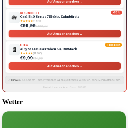
Auf Amazon ansehen →
-50%
GESUNDHEIT
🪷
Oral-B iO Series 7 Elektr. Zahnbürste
★
★
★
★
★
(6.520)
€99,99
€199,99
Auf Amazon ansehen →
Topseller
BÜRO
📄
Albyco Laminierfolien A4, 100 Stück
★
★
★
★
★
(11.800)
€9,99
€14,99
Auf Amazon ansehen →
🔗
Hinweis:
Als Amazon-Partner verdienen wir an qualifizierten Verkäufen. Keine Mehrkosten für dich.
Preise können variieren · Stand: 8.8.2026
Wetter