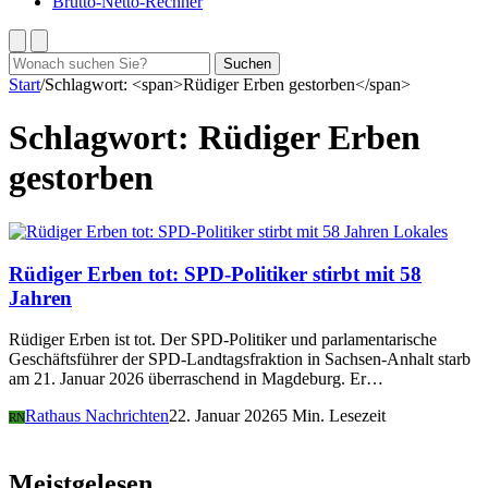
Brutto-Netto-Rechner
Suchen
Suchen
nach:
Start
/
Schlagwort: <span>Rüdiger Erben gestorben</span>
Schlagwort:
Rüdiger Erben
gestorben
Lokales
Rüdiger Erben tot: SPD-Politiker stirbt mit 58
Jahren
Rüdiger Erben ist tot. Der SPD-Politiker und parlamentarische
Geschäftsführer der SPD-Landtagsfraktion in Sachsen-Anhalt starb
am 21. Januar 2026 überraschend in Magdeburg. Er…
Rathaus Nachrichten
22. Januar 2026
5 Min. Lesezeit
RN
Meistgelesen