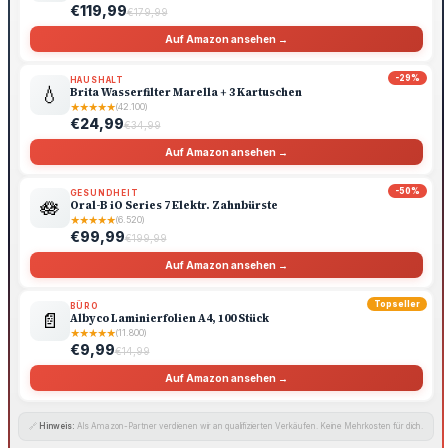
€119,99
€179,99
Auf Amazon ansehen →
-29%
HAUSHALT
💧
Brita Wasserfilter Marella + 3 Kartuschen
★
★
★
★
★
(42.100)
€24,99
€34,99
Auf Amazon ansehen →
-50%
GESUNDHEIT
🪷
Oral-B iO Series 7 Elektr. Zahnbürste
★
★
★
★
★
(6.520)
€99,99
€199,99
Auf Amazon ansehen →
Topseller
BÜRO
📄
Albyco Laminierfolien A4, 100 Stück
★
★
★
★
★
(11.800)
€9,99
€14,99
Auf Amazon ansehen →
🔗
Hinweis:
Als Amazon-Partner verdienen wir an qualifizierten Verkäufen. Keine Mehrkosten für dich.