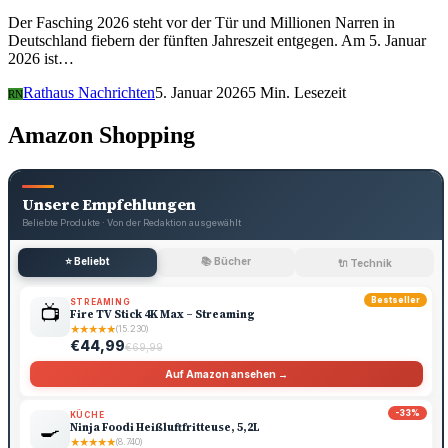
Der Fasching 2026 steht vor der Tür und Millionen Narren in
Deutschland fiebern der fünften Jahreszeit entgegen. Am 5. Januar
2026 ist…
Rathaus Nachrichten
5. Januar 2026
5 Min. Lesezeit
RN
Amazon Shopping
Unsere Empfehlungen
Beliebte Produkte · Von der Redaktion ausgewählt
⭐ Beliebt
📚 Bücher
🔌 Technik
Bestseller
STREAMING
📺
Fire TV Stick 4K Max – Streaming
★
★
★
★
★
(15.230)
€44,99
€69,99
Auf Amazon ansehen →
-33%
KÜCHE
🍳
Ninja Foodi Heißluftfritteuse, 5,2L
★
★
★
★
★
(8.740)