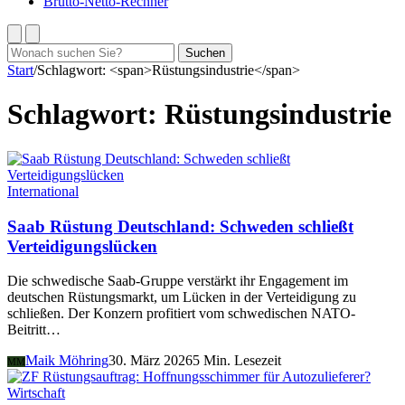
Brutto-Netto-Rechner
Suchen
Suchen
nach:
Start
/
Schlagwort: <span>Rüstungsindustrie</span>
Schlagwort:
Rüstungsindustrie
International
Saab Rüstung Deutschland: Schweden schließt
Verteidigungslücken
Die schwedische Saab-Gruppe verstärkt ihr Engagement im
deutschen Rüstungsmarkt, um Lücken in der Verteidigung zu
schließen. Der Konzern profitiert vom schwedischen NATO-
Beitritt…
Maik Möhring
30. März 2026
5 Min. Lesezeit
MM
Wirtschaft