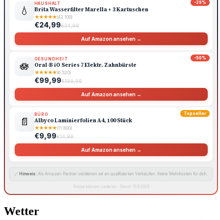
-29%
HAUSHALT
💧
Brita Wasserfilter Marella + 3 Kartuschen
★
★
★
★
★
(42.100)
€24,99
€34,99
Auf Amazon ansehen →
-50%
GESUNDHEIT
🪷
Oral-B iO Series 7 Elektr. Zahnbürste
★
★
★
★
★
(6.520)
€99,99
€199,99
Auf Amazon ansehen →
Topseller
BÜRO
📄
Albyco Laminierfolien A4, 100 Stück
★
★
★
★
★
(11.800)
€9,99
€14,99
Auf Amazon ansehen →
🔗
Hinweis:
Als Amazon-Partner verdienen wir an qualifizierten Verkäufen. Keine Mehrkosten für dich.
Preise können variieren · Stand: 10.8.2026
Wetter