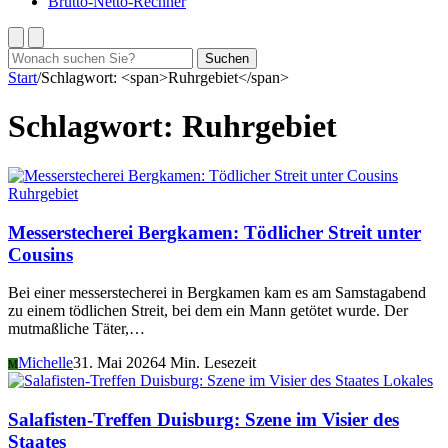
Brutto-Netto-Rechner
Suchen
Suchen
nach:
Start
/
Schlagwort: <span>Ruhrgebiet</span>
Schlagwort:
Ruhrgebiet
Ruhrgebiet
Messerstecherei Bergkamen: Tödlicher Streit unter
Cousins
Bei einer messerstecherei in Bergkamen kam es am Samstagabend
zu einem tödlichen Streit, bei dem ein Mann getötet wurde. Der
mutmaßliche Täter,…
Michelle
31. Mai 2026
4 Min. Lesezeit
M
Lokales
Salafisten-Treffen Duisburg: Szene im Visier des
Staates