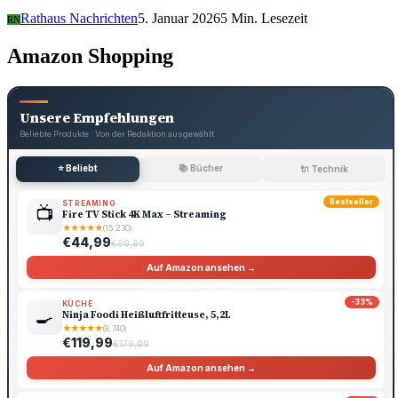
Rathaus Nachrichten
5. Januar 2026
5 Min. Lesezeit
RN
Amazon Shopping
Unsere Empfehlungen
Beliebte Produkte · Von der Redaktion ausgewählt
⭐ Beliebt
📚 Bücher
🔌 Technik
Bestseller
STREAMING
📺
Fire TV Stick 4K Max – Streaming
★
★
★
★
★
(15.230)
€44,99
€69,99
Auf Amazon ansehen →
-33%
KÜCHE
🍳
Ninja Foodi Heißluftfritteuse, 5,2L
★
★
★
★
★
(8.740)
€119,99
€179,99
Auf Amazon ansehen →