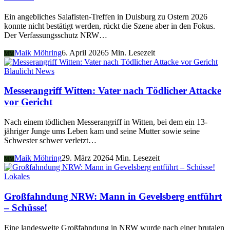
Ein angebliches Salafisten-Treffen in Duisburg zu Ostern 2026
konnte nicht bestätigt werden, rückt die Szene aber in den Fokus.
Der Verfassungsschutz NRW…
Maik Möhring
6. April 2026
5 Min. Lesezeit
MM
Blaulicht News
Messerangriff Witten: Vater nach Tödlicher Attacke
vor Gericht
Nach einem tödlichen Messerangriff in Witten, bei dem ein 13-
jähriger Junge ums Leben kam und seine Mutter sowie seine
Schwester schwer verletzt…
Maik Möhring
29. März 2026
4 Min. Lesezeit
MM
Lokales
Großfahndung NRW: Mann in Gevelsberg entführt
– Schüsse!
Eine landesweite Großfahndung in NRW wurde nach einer brutalen