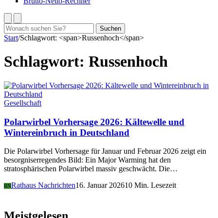
Brutto-Netto-Rechner
Suchen
Suchen
nach:
Start
/
Schlagwort: <span>Russenhoch</span>
Schlagwort:
Russenhoch
Gesellschaft
Polarwirbel Vorhersage 2026: Kältewelle und
Wintereinbruch in Deutschland
Die Polarwirbel Vorhersage für Januar und Februar 2026 zeigt ein
besorgniserregendes Bild: Ein Major Warming hat den
stratosphärischen Polarwirbel massiv geschwächt. Die…
Rathaus Nachrichten
16. Januar 2026
10 Min. Lesezeit
RN
Meistgelesen