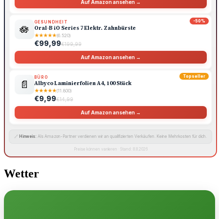
Auf Amazon ansehen →
-50%
GESUNDHEIT
🪷
Oral-B iO Series 7 Elektr. Zahnbürste
★
★
★
★
★
(6.520)
€99,99
€199,99
Auf Amazon ansehen →
Topseller
BÜRO
📄
Albyco Laminierfolien A4, 100 Stück
★
★
★
★
★
(11.800)
€9,99
€14,99
Auf Amazon ansehen →
🔗
Hinweis:
Als Amazon-Partner verdienen wir an qualifizierten Verkäufen. Keine Mehrkosten für dich.
Preise können variieren · Stand: 8.8.2026
Wetter