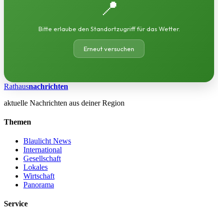
📍
Bitte erlaube den Standortzugriff für das Wetter.
Erneut versuchen
Rathaus
nachrichten
aktuelle Nachrichten aus deiner Region
Themen
Blaulicht News
International
Gesellschaft
Lokales
Wirtschaft
Panorama
Service