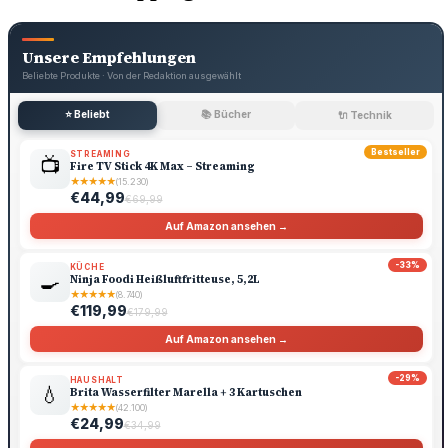
Unsere Empfehlungen
Beliebte Produkte · Von der Redaktion ausgewählt
⭐ Beliebt
📚 Bücher
🔌 Technik
Bestseller
STREAMING
📺
Fire TV Stick 4K Max – Streaming
★
★
★
★
★
(15.230)
€44,99
€69,99
Auf Amazon ansehen →
-33%
KÜCHE
🍳
Ninja Foodi Heißluftfritteuse, 5,2L
★
★
★
★
★
(8.740)
€119,99
€179,99
Auf Amazon ansehen →
-29%
HAUSHALT
💧
Brita Wasserfilter Marella + 3 Kartuschen
★
★
★
★
★
(42.100)
€24,99
€34,99