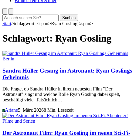
Brutto-Netto-Rechner
Suchen
Suchen
nach:
Start
/
Schlagwort: <span>Ryan Gosling</span>
Schlagwort:
Ryan Gosling
Berlin
Sandra Hüller Gesang im Astronaut: Ryan Goslings
Geheimnis
Die Frage, ob Sandra Hüller in ihrem neuesten Film "Der
Astronaut" singt und welche Rolle Ryan Gosling dabei spielt,
beschäftigt viele. Tatsächlich…
Ariane
5. März 2026
8 Min. Lesezeit
A
Filme und Serien
Der Astronaut Film: Ryan Gosling im neuen Sci-Fi-