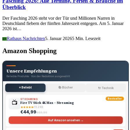
Fasching 2026: Alle Termine, Ferien & Bräuche im
Überblick
Der Fasching 2026 steht vor der Tür und Millionen Narren in
Deutschland fiebern der fünften Jahreszeit entgegen. Am 5. Januar
2026 ist…
Rathaus Nachrichten
5. Januar 2026
5 Min. Lesezeit
RN
Amazon Shopping
Unsere Empfehlungen
Beliebte Produkte · Von der Redaktion ausgewählt
⭐ Beliebt
📚 Bücher
🔌 Technik
Bestseller
STREAMING
📺
Fire TV Stick 4K Max – Streaming
★
★
★
★
★
(15.230)
€44,99
€69,99
Auf Amazon ansehen →