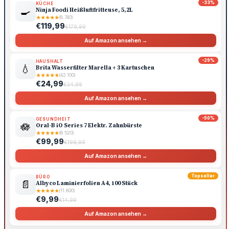
-33%
KÜCHE
🍳
Ninja Foodi Heißluftfritteuse, 5,2L
★
★
★
★
★
(8.740)
€119,99
€179,99
Auf Amazon ansehen →
-29%
HAUSHALT
💧
Brita Wasserfilter Marella + 3 Kartuschen
★
★
★
★
★
(42.100)
€24,99
€34,99
Auf Amazon ansehen →
-50%
GESUNDHEIT
🪷
Oral-B iO Series 7 Elektr. Zahnbürste
★
★
★
★
★
(6.520)
€99,99
€199,99
Auf Amazon ansehen →
Topseller
BÜRO
📄
Albyco Laminierfolien A4, 100 Stück
★
★
★
★
★
(11.800)
€9,99
€14,99
Auf Amazon ansehen →