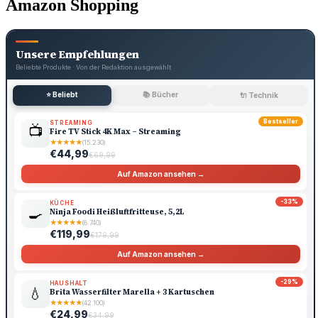
Amazon Shopping
Unsere Empfehlungen
Beliebte Produkte · Von der Redaktion ausgewählt
⭐ Beliebt
📚 Bücher
🔌 Technik
Bestseller
STREAMING
📺
Fire TV Stick 4K Max – Streaming
★
★
★
★
★
(15.230)
€44,99
€69,99
Auf Amazon ansehen →
-33%
KÜCHE
🍳
Ninja Foodi Heißluftfritteuse, 5,2L
★
★
★
★
★
(8.740)
€119,99
€179,99
Auf Amazon ansehen →
-29%
HAUSHALT
💧
Brita Wasserfilter Marella + 3 Kartuschen
★
★
★
★
★
(42.100)
€24,99
€34,99