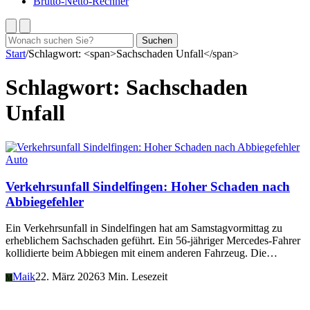
Brutto-Netto-Rechner
Suchen
Suchen
nach:
Start
/
Schlagwort: <span>Sachschaden Unfall</span>
Schlagwort:
Sachschaden
Unfall
Auto
Verkehrsunfall Sindelfingen: Hoher Schaden nach
Abbiegefehler
Ein Verkehrsunfall in Sindelfingen hat am Samstagvormittag zu
erheblichem Sachschaden geführt. Ein 56-jähriger Mercedes-Fahrer
kollidierte beim Abbiegen mit einem anderen Fahrzeug. Die…
Maik
22. März 2026
3 Min. Lesezeit
M