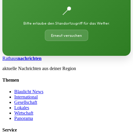
📍
Bitte erlaube den Standortzugriff für das Wetter.
Erneut versuchen
Rathaus
nachrichten
aktuelle Nachrichten aus deiner Region
Themen
Blaulicht News
International
Gesellschaft
Lokales
Wirtschaft
Panorama
Service