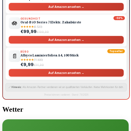
Auf Amazon ansehen →
-50%
GESUNDHEIT
🪷
Oral-B iO Series 7 Elektr. Zahnbürste
★
★
★
★
★
(6.520)
€99,99
€199,99
Auf Amazon ansehen →
Topseller
BÜRO
📄
Albyco Laminierfolien A4, 100 Stück
★
★
★
★
★
(11.800)
€9,99
€14,99
Auf Amazon ansehen →
🔗
Hinweis:
Als Amazon-Partner verdienen wir an qualifizierten Verkäufen. Keine Mehrkosten für dich.
Preise können variieren · Stand: 7.8.2026
Wetter