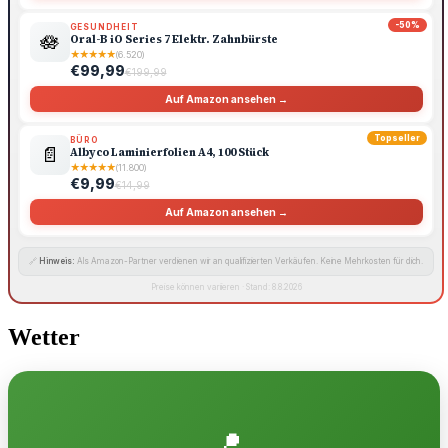
-50%
GESUNDHEIT
🪷
Oral-B iO Series 7 Elektr. Zahnbürste
★
★
★
★
★
(6.520)
€99,99
€199,99
Auf Amazon ansehen →
Topseller
BÜRO
📄
Albyco Laminierfolien A4, 100 Stück
★
★
★
★
★
(11.800)
€9,99
€14,99
Auf Amazon ansehen →
🔗
Hinweis:
Als Amazon-Partner verdienen wir an qualifizierten Verkäufen. Keine Mehrkosten für dich.
Preise können variieren · Stand: 8.8.2026
Wetter
📍