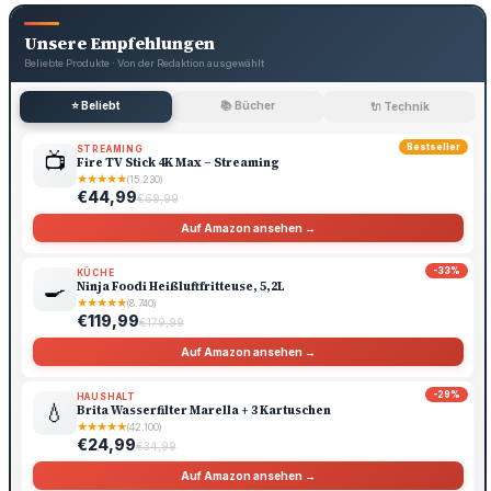
Unsere Empfehlungen
Beliebte Produkte · Von der Redaktion ausgewählt
⭐ Beliebt
📚 Bücher
🔌 Technik
Bestseller
STREAMING
📺
Fire TV Stick 4K Max – Streaming
★
★
★
★
★
(15.230)
€44,99
€69,99
Auf Amazon ansehen →
-33%
KÜCHE
🍳
Ninja Foodi Heißluftfritteuse, 5,2L
★
★
★
★
★
(8.740)
€119,99
€179,99
Auf Amazon ansehen →
-29%
HAUSHALT
💧
Brita Wasserfilter Marella + 3 Kartuschen
★
★
★
★
★
(42.100)
€24,99
€34,99
Auf Amazon ansehen →