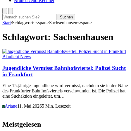
Brutto-Netto-Rechner
Suchen
Suchen
nach:
Start
/
Schlagwort: <span>Sachsenhausen</span>
Schlagwort:
Sachsenhausen
Blaulicht News
Jugendliche Vermisst Bahnhofsviertel: Polizei Sucht
in Frankfurt
Eine 15-jährige Jugendliche wird vermisst, nachdem sie in der Nähe
des Frankfurter Bahnhofsviertels verschwunden ist. Die Polizei hat
eine Suchaktion eingeleitet, um…
Ariane
11. Mai 2026
5 Min. Lesezeit
A
Meistgelesen