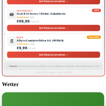
Auf Amazon ansehen →
-50%
GESUNDHEIT
🪷
Oral-B iO Series 7 Elektr. Zahnbürste
★
★
★
★
★
(6.520)
€99,99
€199,99
Auf Amazon ansehen →
Topseller
BÜRO
📄
Albyco Laminierfolien A4, 100 Stück
★
★
★
★
★
(11.800)
€9,99
€14,99
Auf Amazon ansehen →
🔗
Hinweis:
Als Amazon-Partner verdienen wir an qualifizierten Verkäufen. Keine Mehrkosten für dich.
Preise können variieren · Stand: 8.8.2026
Wetter