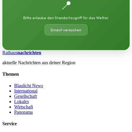
📍
Bitte erlaube den Standortzugriff für das Wetter.
Erneut versuchen
Rathaus
nachrichten
aktuelle Nachrichten aus deiner Region
Themen
Blaulicht News
International
Gesellschaft
Lokales
Wirtschaft
Panorama
Service