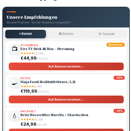
Unsere Empfehlungen
Beliebte Produkte · Von der Redaktion ausgewählt
⭐ Beliebt
📚 Bücher
🔌 Technik
Bestseller
STREAMING
📺
Fire TV Stick 4K Max – Streaming
★
★
★
★
★
(15.230)
€44,99
€69,99
Auf Amazon ansehen →
-33%
KÜCHE
🍳
Ninja Foodi Heißluftfritteuse, 5,2L
★
★
★
★
★
(8.740)
€119,99
€179,99
Auf Amazon ansehen →
-29%
HAUSHALT
💧
Brita Wasserfilter Marella + 3 Kartuschen
★
★
★
★
★
(42.100)
€24,99
€34,99