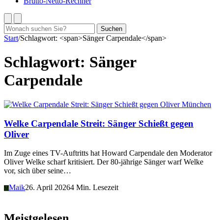
Brutto-Netto-Rechner
Suchen
Suchen
nach:
Start
/
Schlagwort: <span>Sänger Carpendale</span>
Schlagwort:
Sänger
Carpendale
München
Welke Carpendale Streit: Sänger Schießt gegen
Oliver
Im Zuge eines TV-Auftritts hat Howard Carpendale den Moderator
Oliver Welke scharf kritisiert. Der 80-jährige Sänger warf Welke
vor, sich über seine…
Maik
26. April 2026
4 Min. Lesezeit
M
Meistgelesen