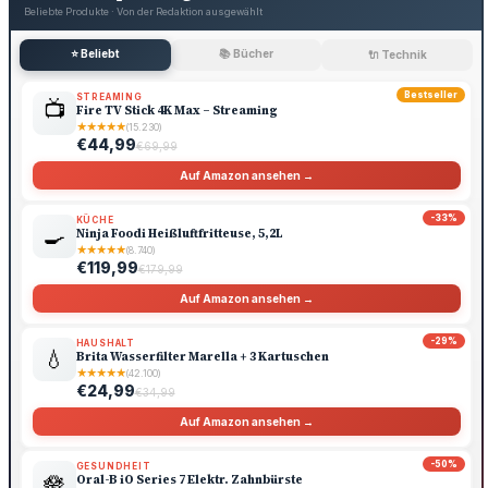
Beliebte Produkte · Von der Redaktion ausgewählt
⭐ Beliebt
📚 Bücher
🔌 Technik
Bestseller
STREAMING
📺
Fire TV Stick 4K Max – Streaming
★
★
★
★
★
(15.230)
€44,99
€69,99
Auf Amazon ansehen →
-33%
KÜCHE
🍳
Ninja Foodi Heißluftfritteuse, 5,2L
★
★
★
★
★
(8.740)
€119,99
€179,99
Auf Amazon ansehen →
-29%
HAUSHALT
💧
Brita Wasserfilter Marella + 3 Kartuschen
★
★
★
★
★
(42.100)
€24,99
€34,99
Auf Amazon ansehen →
-50%
GESUNDHEIT
🪷
Oral-B iO Series 7 Elektr. Zahnbürste