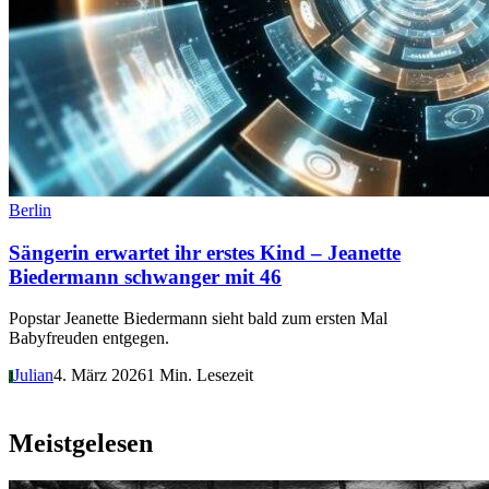
Berlin
Sängerin erwartet ihr erstes Kind – Jeanette
Biedermann schwanger mit 46
Popstar Jeanette Biedermann sieht bald zum ersten Mal
Babyfreuden entgegen.
Julian
4. März 2026
1 Min. Lesezeit
J
Meistgelesen