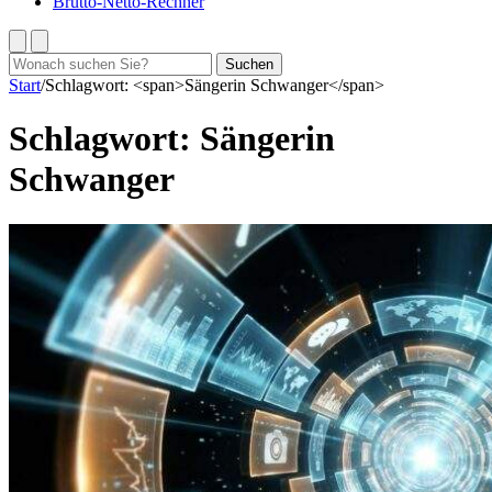
Brutto-Netto-Rechner
Suchen
Suchen
nach:
Start
/
Schlagwort: <span>Sängerin Schwanger</span>
Schlagwort:
Sängerin
Schwanger