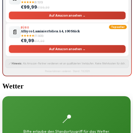
★
★
★
★
★
(6.520)
€99,99
€199,99
Auf Amazon ansehen →
Topseller
BÜRO
📄
Albyco Laminierfolien A4, 100 Stück
★
★
★
★
★
(11.800)
€9,99
€14,99
Auf Amazon ansehen →
🔗
Hinweis:
Als Amazon-Partner verdienen wir an qualifizierten Verkäufen. Keine Mehrkosten für dich.
Preise können variieren · Stand: 7.8.2026
Wetter
📍
Bitte erlaube den Standortzugriff für das Wetter.