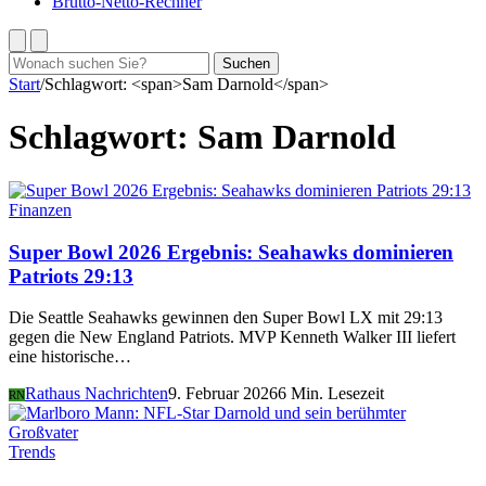
Brutto-Netto-Rechner
Suchen
Suchen
nach:
Start
/
Schlagwort: <span>Sam Darnold</span>
Schlagwort:
Sam Darnold
Finanzen
Super Bowl 2026 Ergebnis: Seahawks dominieren
Patriots 29:13
Die Seattle Seahawks gewinnen den Super Bowl LX mit 29:13
gegen die New England Patriots. MVP Kenneth Walker III liefert
eine historische…
Rathaus Nachrichten
9. Februar 2026
6 Min. Lesezeit
RN
Trends