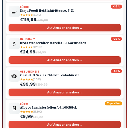
-33%
KÜCHE
🍳
Ninja Foodi Heißluftfritteuse, 5,2L
★
★
★
★
★
(8.740)
€119,99
€179,99
Auf Amazon ansehen →
-29%
HAUSHALT
💧
Brita Wasserfilter Marella + 3 Kartuschen
★
★
★
★
★
(42.100)
€24,99
€34,99
Auf Amazon ansehen →
-50%
GESUNDHEIT
🪷
Oral-B iO Series 7 Elektr. Zahnbürste
★
★
★
★
★
(6.520)
€99,99
€199,99
Auf Amazon ansehen →
Topseller
BÜRO
📄
Albyco Laminierfolien A4, 100 Stück
★
★
★
★
★
(11.800)
€9,99
€14,99
Auf Amazon ansehen →