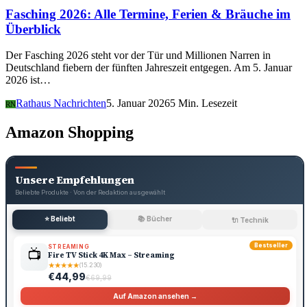
Fasching 2026: Alle Termine, Ferien & Bräuche im
Überblick
Der Fasching 2026 steht vor der Tür und Millionen Narren in
Deutschland fiebern der fünften Jahreszeit entgegen. Am 5. Januar
2026 ist…
Rathaus Nachrichten
5. Januar 2026
5 Min. Lesezeit
RN
Amazon Shopping
Unsere Empfehlungen
Beliebte Produkte · Von der Redaktion ausgewählt
⭐ Beliebt
📚 Bücher
🔌 Technik
Bestseller
STREAMING
📺
Fire TV Stick 4K Max – Streaming
★
★
★
★
★
(15.230)
€44,99
€69,99
Auf Amazon ansehen →