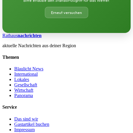
Bitte erlaube den Standortzugriff für das Wetter.
Erneut versuchen
Rathaus
nachrichten
aktuelle Nachrichten aus deiner Region
Themen
Blaulicht News
International
Lokales
Gesellschaft
Wirtschaft
Panorama
Service
Das sind wir
Gastartikel buchen
Impressum