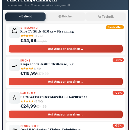
Beliebte Produkte · Von der Redaktion ausgewählt
⭐ Beliebt
📚 Bücher
🔌 Technik
Bestseller
STREAMING
📺
Fire TV Stick 4K Max – Streaming
★
★
★
★
★
(15.230)
€44,99
€69,99
Auf Amazon ansehen →
-33%
KÜCHE
🍳
Ninja Foodi Heißluftfritteuse, 5,2L
★
★
★
★
★
(8.740)
€119,99
€179,99
Auf Amazon ansehen →
-29%
HAUSHALT
💧
Brita Wasserfilter Marella + 3 Kartuschen
★
★
★
★
★
(42.100)
€24,99
€34,99
Auf Amazon ansehen →
-50%
GESUNDHEIT
Oral-B iO Series 7 Elektr. Zahnbürste