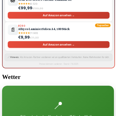
🪷
★
★
★
★
★
(6.520)
€99,99
€199,99
Auf Amazon ansehen →
Topseller
BÜRO
📄
Albyco Laminierfolien A4, 100 Stück
★
★
★
★
★
(11.800)
€9,99
€14,99
Auf Amazon ansehen →
🔗
Hinweis:
Als Amazon-Partner verdienen wir an qualifizierten Verkäufen. Keine Mehrkosten für dich.
Preise können variieren · Stand: 7.8.2026
Wetter
📍