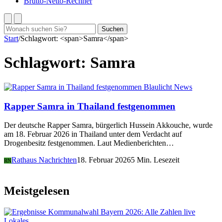
Brutto-Netto-Rechner
Suchen
Suchen
nach:
Start
/
Schlagwort: <span>Samra</span>
Schlagwort:
Samra
Blaulicht News
Rapper
Samra
in Thailand festgenommen
Der deutsche Rapper Samra, bürgerlich Hussein Akkouche, wurde
am 18. Februar 2026 in Thailand unter dem Verdacht auf
Drogenbesitz festgenommen. Laut Medienberichten…
Rathaus Nachrichten
18. Februar 2026
5 Min. Lesezeit
RN
Meistgelesen
Lokales