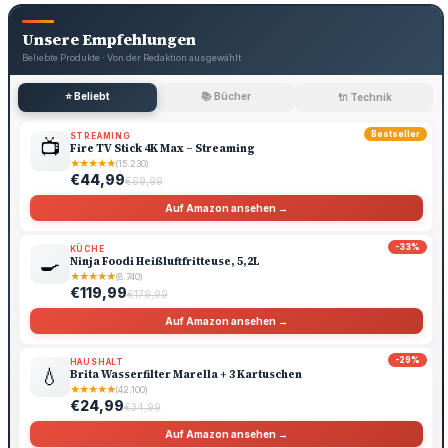
Unsere Empfehlungen
Beliebte Produkte · Von der Redaktion ausgewählt
⭐ Beliebt
📚 Bücher
🔌 Technik
Bestseller
STREAMING
📺
Fire TV Stick 4K Max – Streaming
★
★
★
★
★
(15.230)
€44,99
€69,99
Auf Amazon ansehen →
-33%
KÜCHE
🍳
Ninja Foodi Heißluftfritteuse, 5,2L
★
★
★
★
★
(8.740)
€119,99
€179,99
Auf Amazon ansehen →
-29%
HAUSHALT
💧
Brita Wasserfilter Marella + 3 Kartuschen
★
★
★
★
★
(42.100)
€24,99
€34,99
Auf Amazon ansehen →