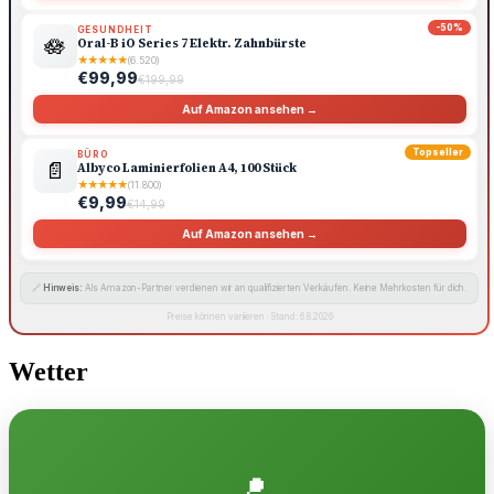
-50%
GESUNDHEIT
🪷
Oral-B iO Series 7 Elektr. Zahnbürste
★
★
★
★
★
(6.520)
€99,99
€199,99
Auf Amazon ansehen →
Topseller
BÜRO
📄
Albyco Laminierfolien A4, 100 Stück
★
★
★
★
★
(11.800)
€9,99
€14,99
Auf Amazon ansehen →
🔗
Hinweis:
Als Amazon-Partner verdienen wir an qualifizierten Verkäufen. Keine Mehrkosten für dich.
Preise können variieren · Stand: 6.8.2026
Wetter
📍