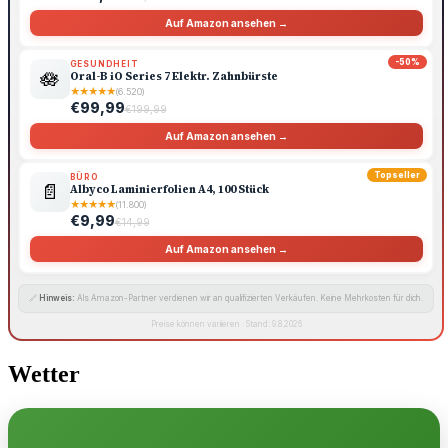
Auf Amazon ansehen →
-50%
GESUNDHEIT
🪷
Oral-B iO Series 7 Elektr. Zahnbürste
★
★
★
★
★
(6.520)
€99,99
€199,99
Auf Amazon ansehen →
Topseller
BÜRO
📄
Albyco Laminierfolien A4, 100 Stück
★
★
★
★
★
(11.800)
€9,99
€14,99
Auf Amazon ansehen →
🔗
Hinweis:
Als Amazon-Partner verdienen wir an qualifizierten Verkäufen. Keine Mehrkosten für dich.
Preise können variieren · Stand: 9.8.2026
Wetter