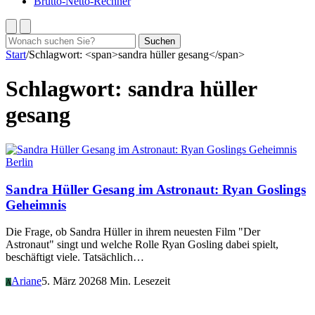
Brutto-Netto-Rechner
Suchen
Suchen
nach:
Start
/
Schlagwort: <span>sandra hüller gesang</span>
Schlagwort:
sandra hüller
gesang
Berlin
Sandra Hüller Gesang im Astronaut: Ryan Goslings
Geheimnis
Die Frage, ob Sandra Hüller in ihrem neuesten Film "Der
Astronaut" singt und welche Rolle Ryan Gosling dabei spielt,
beschäftigt viele. Tatsächlich…
Ariane
5. März 2026
8 Min. Lesezeit
A