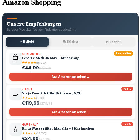
Amazon Shopping
Unsere Empfehlungen
Beliebte Produkte · Von der Redaktion ausgewählt
⭐ Beliebt
📚 Bücher
🔌 Technik
Bestseller
STREAMING
📺
Fire TV Stick 4K Max – Streaming
★
★
★
★
★
(15.230)
€44,99
€69,99
Auf Amazon ansehen →
-33%
KÜCHE
🍳
Ninja Foodi Heißluftfritteuse, 5,2L
★
★
★
★
★
(8.740)
€119,99
€179,99
Auf Amazon ansehen →
-29%
HAUSHALT
💧
Brita Wasserfilter Marella + 3 Kartuschen
★
★
★
★
★
(42.100)
€24,99
€34,99