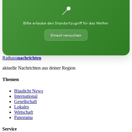
📍
Bitte erlaube den Standortzugriff für das Wetter.
Erneut versuchen
Rathaus
nachrichten
aktuelle Nachrichten aus deiner Region
Themen
Blaulicht News
International
Gesellschaft
Lokales
Wirtschaft
Panorama
Service