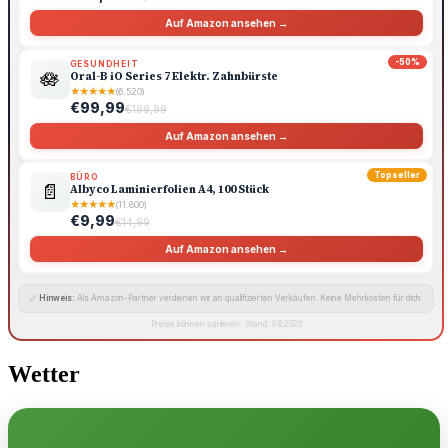
Auf Amazon ansehen →
-50%
GESUNDHEIT
🪷
Oral-B iO Series 7 Elektr. Zahnbürste
★
★
★
★
★
(6.520)
€99,99
€199,99
Auf Amazon ansehen →
Topseller
BÜRO
📄
Albyco Laminierfolien A4, 100 Stück
★
★
★
★
★
(11.800)
€9,99
€14,99
Auf Amazon ansehen →
🔗
Hinweis:
Als Amazon-Partner verdienen wir an qualifizierten Verkäufen. Keine Mehrkosten für dich.
Preise können variieren · Stand: 9.8.2026
Wetter