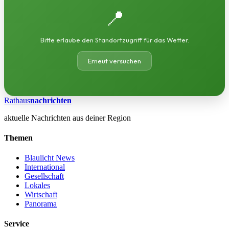
📍
Bitte erlaube den Standortzugriff für das Wetter.
Erneut versuchen
Rathaus
nachrichten
aktuelle Nachrichten aus deiner Region
Themen
Blaulicht News
International
Gesellschaft
Lokales
Wirtschaft
Panorama
Service