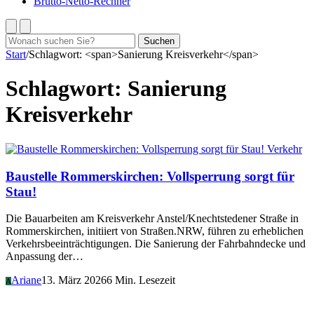
Brutto-Netto-Rechner
Suchen
Suchen
nach:
Start
/
Schlagwort: <span>Sanierung Kreisverkehr</span>
Schlagwort:
Sanierung
Kreisverkehr
Verkehr
Baustelle Rommerskirchen: Vollsperrung sorgt für
Stau!
Die Bauarbeiten am Kreisverkehr Anstel/Knechtstedener Straße in
Rommerskirchen, initiiert von Straßen.NRW, führen zu erheblichen
Verkehrsbeeinträchtigungen. Die Sanierung der Fahrbahndecke und
Anpassung der…
Ariane
13. März 2026
6 Min. Lesezeit
A