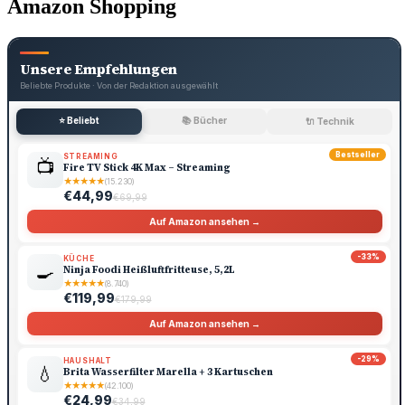
Amazon Shopping
Unsere Empfehlungen
Beliebte Produkte · Von der Redaktion ausgewählt
⭐ Beliebt
📚 Bücher
🔌 Technik
Bestseller
STREAMING
📺
Fire TV Stick 4K Max – Streaming
★
★
★
★
★
(15.230)
€44,99
€69,99
Auf Amazon ansehen →
-33%
KÜCHE
🍳
Ninja Foodi Heißluftfritteuse, 5,2L
★
★
★
★
★
(8.740)
€119,99
€179,99
Auf Amazon ansehen →
-29%
HAUSHALT
💧
Brita Wasserfilter Marella + 3 Kartuschen
★
★
★
★
★
(42.100)
€24,99
€34,99