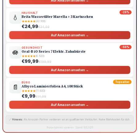
Auf Amazon ansehen →
-29%
HAUSHALT
💧
Brita Wasserfilter Marella + 3 Kartuschen
★
★
★
★
★
(42.100)
€24,99
€34,99
Auf Amazon ansehen →
-50%
GESUNDHEIT
🪷
Oral-B iO Series 7 Elektr. Zahnbürste
★
★
★
★
★
(6.520)
€99,99
€199,99
Auf Amazon ansehen →
Topseller
BÜRO
📄
Albyco Laminierfolien A4, 100 Stück
★
★
★
★
★
(11.800)
€9,99
€14,99
Auf Amazon ansehen →
🔗
Hinweis:
Als Amazon-Partner verdienen wir an qualifizierten Verkäufen. Keine Mehrkosten für dich.
Preise können variieren · Stand: 8.8.2026