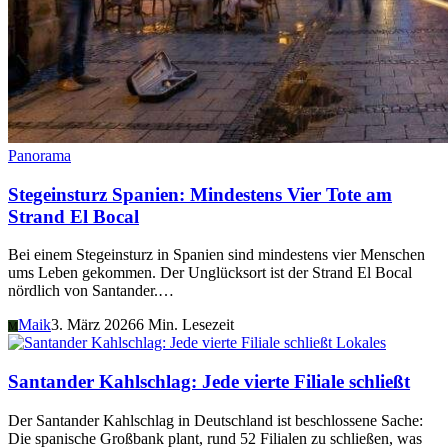
Panorama
Stegeinsturz Spanien: Mindestens Vier Tote am
Strand El Bocal
Bei einem Stegeinsturz in Spanien sind mindestens vier Menschen
ums Leben gekommen. Der Unglücksort ist der Strand El Bocal
nördlich von Santander.…
Maik
3. März 2026
6 Min. Lesezeit
M
Lokales
Santander Kahlschlag: Jede vierte Filiale schließt
Der Santander Kahlschlag in Deutschland ist beschlossene Sache:
Die spanische Großbank plant, rund 52 Filialen zu schließen, was