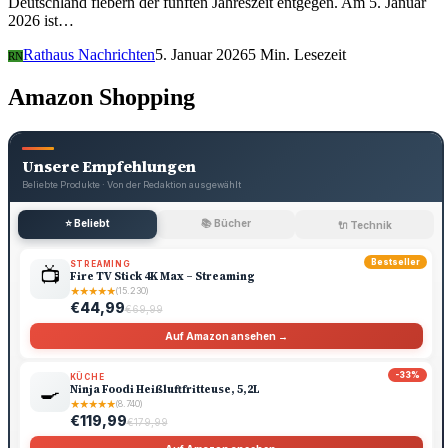
Deutschland fiebern der fünften Jahreszeit entgegen. Am 5. Januar
2026 ist…
Rathaus Nachrichten
5. Januar 2026
5 Min. Lesezeit
RN
Amazon Shopping
Unsere Empfehlungen
Beliebte Produkte · Von der Redaktion ausgewählt
⭐ Beliebt
📚 Bücher
🔌 Technik
Bestseller
STREAMING
📺
Fire TV Stick 4K Max – Streaming
★
★
★
★
★
(15.230)
€44,99
€69,99
Auf Amazon ansehen →
-33%
KÜCHE
🍳
Ninja Foodi Heißluftfritteuse, 5,2L
★
★
★
★
★
(8.740)
€119,99
€179,99