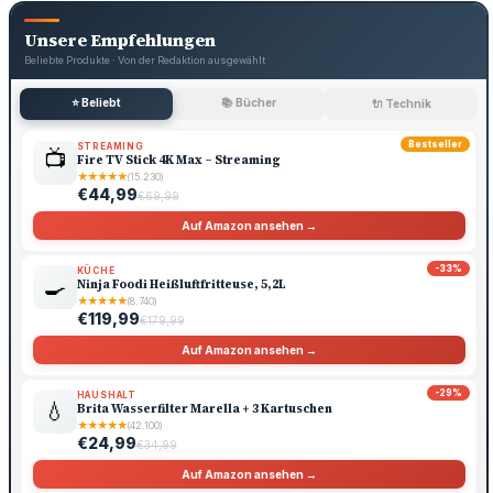
Unsere Empfehlungen
Beliebte Produkte · Von der Redaktion ausgewählt
⭐ Beliebt
📚 Bücher
🔌 Technik
Bestseller
STREAMING
📺
Fire TV Stick 4K Max – Streaming
★
★
★
★
★
(15.230)
€44,99
€69,99
Auf Amazon ansehen →
-33%
KÜCHE
🍳
Ninja Foodi Heißluftfritteuse, 5,2L
★
★
★
★
★
(8.740)
€119,99
€179,99
Auf Amazon ansehen →
-29%
HAUSHALT
💧
Brita Wasserfilter Marella + 3 Kartuschen
★
★
★
★
★
(42.100)
€24,99
€34,99
Auf Amazon ansehen →