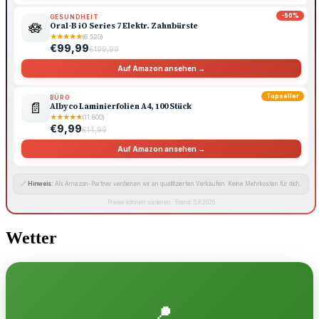
-50%
GESUNDHEIT
🪷
Oral-B iO Series 7 Elektr. Zahnbürste
★
★
★
★
★
(6.520)
€99,99
€199,99
Auf Amazon ansehen →
Topseller
BÜRO
📄
Albyco Laminierfolien A4, 100 Stück
★
★
★
★
★
(11.800)
€9,99
€14,99
Auf Amazon ansehen →
🔗
Hinweis:
Als Amazon-Partner verdienen wir an qualifizierten Verkäufen. Keine Mehrkosten für dich.
Preise können variieren · Stand: 5.8.2026
Wetter
📍