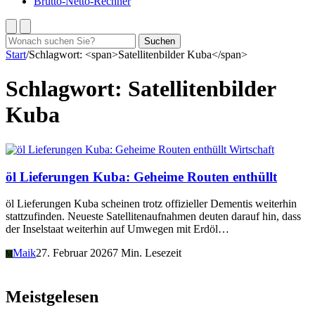
Brutto-Netto-Rechner
Suchen
Suchen
nach:
Start
/
Schlagwort: <span>Satellitenbilder Kuba</span>
Schlagwort:
Satellitenbilder
Kuba
Wirtschaft
öl Lieferungen Kuba: Geheime Routen enthüllt
öl Lieferungen Kuba scheinen trotz offizieller Dementis weiterhin
stattzufinden. Neueste Satellitenaufnahmen deuten darauf hin, dass
der Inselstaat weiterhin auf Umwegen mit Erdöl…
Maik
27. Februar 2026
7 Min. Lesezeit
M
Meistgelesen